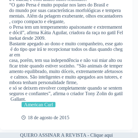
“O gato Persa é muito popular nos lares do Brasil e
do mundo por suas características morfológicas e tempera
mentais. Além da pelagem exuberante, olhos encantadores
, corpo compacto e elegante,
o Persa tem um temperamento apaixonante e extremament
e dócil”, afirma Kátia Aguilar, criadora da raça no gatil Fel
inekat desde 2009.
Bastante apegado ao dono e muito companheiro, esse gato
é do tipo que irá te recepcionar todos os dias quando cheg
ar em
casa, porém, tem sua independência e não vai miar alto ou
ficar triste quando estiver sozinho. “São animais de temper
amento equilibrado, muito dóceis, extremamente afetuosos
e calmos. São inteligentes e muito apegados aos tutores, e
mbora tenham personalidade firme,
e só se deixem envolver completamente quando se sentem
seguros e confiantes”, afirma o criador Tony Zolin do gatil
Gallant.
American Curl
18 de agosto de 2015
QUERO ASSINAR A REVISTA - Clique aqui