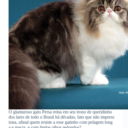
O glamuroso gato Persa reina em seu trono de queridinho
dos lares de todo o Brasil há décadas, fato que não impress
iona, afinal quem resiste a esse gatinho com pelagem long
a e macia, e com lindos olhos redondos?