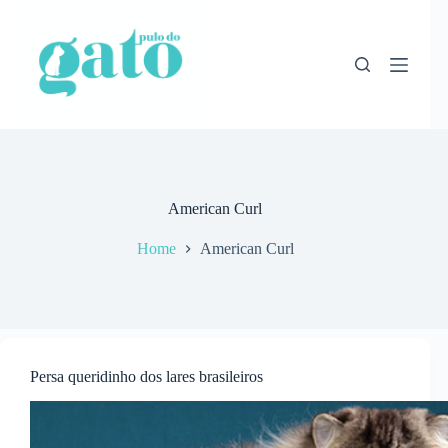
Pular
para
o
conteúdo
American Curl
Home
American Curl
Persa queridinho dos lares brasileiros