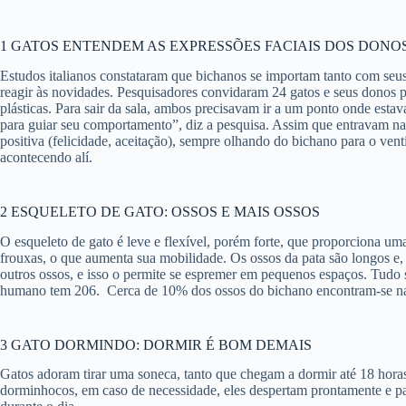
1
GATOS ENTENDEM AS EXPRESSÕES FACIAIS DOS DONO
Estudos italianos constataram que bichanos se importam tanto com se
reagir às novidades. Pesquisadores convidaram 24 gatos e seus donos p
plásticas. Para sair da sala, ambos precisavam ir a um ponto onde est
para guiar seu comportamento”, diz a pesquisa. Assim que entravam na
positiva (felicidade, aceitação), sempre olhando do bichano para o ve
acontecendo alí.
2 ESQUELETO DE GATO:
OSSOS E MAIS OSSOS
O esqueleto de gato é leve e flexível, porém forte, que proporciona uma
frouxas, o que aumenta sua mobilidade. Os ossos da pata são longos e
outros ossos, e isso o permite se espremer em pequenos espaços. Tudo
humano tem 206.
Cerca de 10% dos ossos do bichano encontram-se n
3 GATO DORMINDO:
DORMIR É BOM DEMAIS
Gatos adoram tirar uma soneca, tanto que chegam a dormir até 18 horas
dorminhocos, em caso de necessidade, eles despertam prontamente e pas