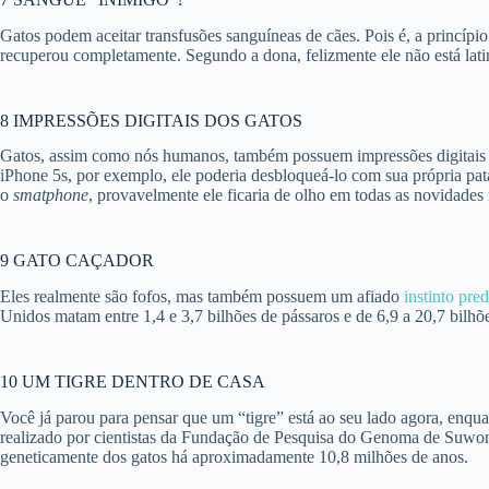
Gatos podem aceitar transfusões sanguíneas de cães. Pois é, a princíp
recuperou completamente. Segundo a dona, felizmente ele não está latin
8 IMPRESSÕES DIGITAIS DOS GATOS
Gatos, assim como nós humanos, também possuem impressões digitais ún
iPhone 5s, por exemplo, ele poderia desbloqueá-lo com sua própria pata
o
smatphone
, provavelmente ele ficaria de olho em todas as novidades
9
GATO CAÇADOR
Eles realmente são fofos, mas também possuem um afiado
instinto pred
Unidos matam entre 1,4 e 3,7 bilhões de pássaros e de 6,9 a 20,7 bilh
10
UM TIGRE DENTRO DE CASA
Você já parou para pensar que um “tigre” está ao seu lado agora, enqu
realizado por cientistas da Fundação de Pesquisa do Genoma de Suwon,
geneticamente dos gatos há aproximadamente 10,8 milhões de anos.