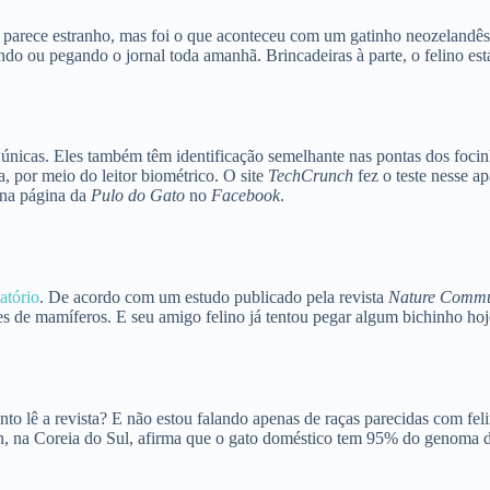
io parece estranho, mas foi o que aconteceu com um gatinho neozelandês
do ou pegando o jornal toda amanhã. Brincadeiras à parte, o felino está
icas. Eles também têm identificação semelhante nas pontas dos focinho
, por meio do leitor biométrico. O site
TechCrunch
fez o teste nesse a
 na página da
Pulo do Gato
no
Facebook
.
atório
. De acordo com um estudo publicado pela revista
Nature Commu
ões de mamíferos. E seu amigo felino já tentou pegar algum bichinho ho
anto lê a revista? E não estou falando apenas de raças parecidas com f
 na Coreia do Sul, afirma que o gato doméstico tem 95% do genoma de 