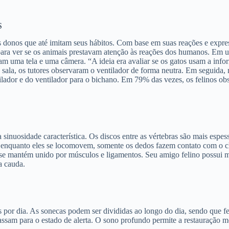
S
us donos que até imitam seus hábitos. Com base em suas reações e exp
ara ver se os animais prestavam atenção às reações dos humanos. Em uma
avam uma tela e uma câmera. “A ideia era avaliar se os gatos usam a i
 sala, os tutores observaram o ventilador de forma neutra. Em seguida
ntilador e do ventilador para o bichano. Em 79% das vezes, os felinos 
 sinuosidade característica. Os discos entre as vértebras são mais espes
, enquanto eles se locomovem, somente os dedos fazem contato com o c
 se mantém unido por músculos e ligamentos. Seu amigo felino possui m
a cauda.
 por dia. As sonecas podem ser divididas ao longo do dia, sendo que f
sam para o estado de alerta. O sono profundo permite a restauração me