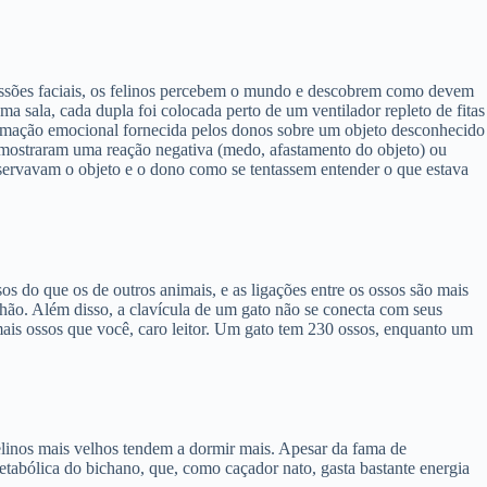
ressões faciais, os felinos percebem o mundo e descobrem como devem
 sala, cada dupla foi colocada perto de um ventilador repleto de fitas
nformação emocional fornecida pelos donos sobre um objeto desconhecido
, mostraram uma reação negativa (medo, afastamento do objeto) ou
observavam o objeto e o dono como se tentassem entender o que estava
sos do que os de outros animais, e as ligações entre os ossos são mais
hão. Além disso, a clavícula de um gato não se conecta com seus
ais ossos que você, caro leitor. Um gato tem 230 ossos, enquanto um
elinos mais velhos tendem a dormir mais. Apesar da fama de
tabólica do bichano, que, como caçador nato, gasta bastante energia