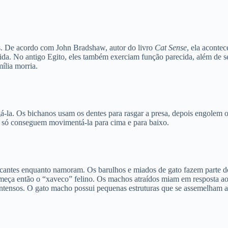
s. De acordo com John Bradshaw, autor do livro
Cat Sense
, ela aconte
a. No antigo Egito, eles também exerciam função parecida, além de se
ília morria.
á-la. Os bichanos usam os dentes para rasgar a presa, depois engolem
os só conseguem movimentá-la para cima e para baixo.
marcantes enquanto namoram. Os barulhos e miados de gato fazem parte 
Começa então o “xaveco” felino. Os machos atraídos miam em resposta
 intensos. O gato macho possui pequenas estruturas que se assemelham 