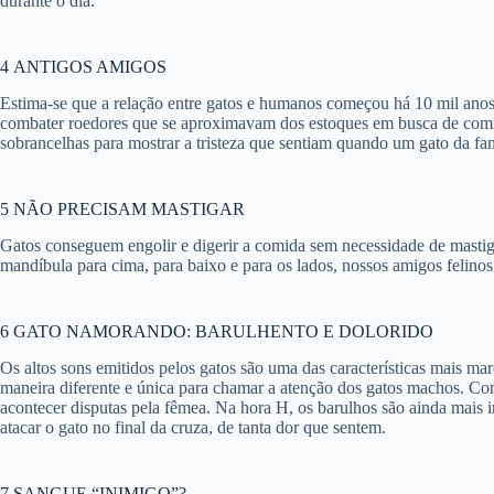
durante o dia.
4 ANTIGOS AMIGOS
Estima-se que a relação entre gatos e humanos começou há 10 mil ano
combater roedores que se aproximavam dos estoques em busca de comid
sobrancelhas para mostrar a tristeza que sentiam quando um gato da fam
5 NÃO PRECISAM MASTIGAR
Gatos conseguem engolir e digerir a comida sem necessidade de mastig
mandíbula para cima, para baixo e para os lados, nossos amigos felin
6 GATO NAMORANDO:
BARULHENTO E DOLORIDO
Os altos sons emitidos pelos gatos são uma das características mais 
maneira diferente e única para chamar a atenção dos gatos machos. 
acontecer disputas pela fêmea. Na hora H, os barulhos são ainda mais
atacar o gato no final da cruza, de tanta dor que sentem.
7
SANGUE “INIMIGO”?