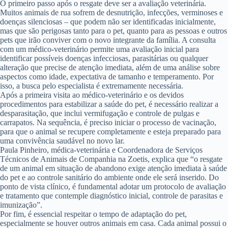
O primeiro passo após o resgate deve ser a avaliação veterinária.
Muitos animais de rua sofrem de desnutrição, infecções, verminoses e
doenças silenciosas – que podem não ser identificadas inicialmente,
mas que são perigosas tanto para o pet, quanto para as pessoas e outros
pets que irão conviver com o novo integrante da família. A consulta
com um médico-veterinário permite uma avaliação inicial para
identificar possíveis doenças infecciosas, parasitárias ou qualquer
alteração que precise de atenção imediata, além de uma análise sobre
aspectos como idade, expectativa de tamanho e temperamento. Por
isso, a busca pelo especialista é extremamente necessária.
Após a primeira visita ao médico-veterinário e os devidos
procedimentos para estabilizar a saúde do pet, é necessário realizar a
desparasitação, que inclui vermifugação e controle de pulgas e
carrapatos. Na sequência, é preciso iniciar o processo de vacinação,
para que o animal se recupere completamente e esteja preparado para
uma convivência saudável no novo lar.
Paula Pinheiro, médica-veterinária e Coordenadora de Serviços
Técnicos de Animais de Companhia na Zoetis, explica que “o resgate
de um animal em situação de abandono exige atenção imediata à saúde
do pet e ao controle sanitário do ambiente onde ele será inserido. Do
ponto de vista clínico, é fundamental adotar um protocolo de avaliação
e tratamento que contemple diagnóstico inicial, controle de parasitas e
imunização”.
Por fim, é essencial respeitar o tempo de adaptação do pet,
especialmente se houver outros animais em casa. Cada animal possui o