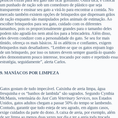
petiscos extras para seu gato não ficar gordinho. Outra dica, é colocar
um punhado de ração sob um comedouro de plástico que seja
transparente e ensinar seu gato a virá-lo para encontrar a comida. No
mercado também existem opções de brinquedos que dispensam grãos
de ração enquanto são manipulados pelos animais de estimação. Ao
escolher brinquedos para seu gato, cuidado com os diferentes
tamanhos, pois os proporcionalmente grandes para o tamanho deles
podem não agradá-los nem atraí-los para a brincadeira. Além disso,
eles devem condizer com a personalidade do gato. Se seu for mais
tímido, ofereça os mais básicos. Já os atléticos e confiantes, exigem
brinquedos mais desafiadores. “Lembre-se que os gatos enjoam logo
de um brinquedo, por isso os tutores devem sempre guardá-lo quando
eles demonstrarem pouco interesse, trocando por outro e repetindo essa
estratégia, seguidamente”, alerta Carlos.
9. MANÍACOS POR LIMPEZA
Gatos gostam de tudo impecável. Caixinha de areia limpa, água
fresquinha e os “banhos de lambida” são sagrados. Segundo Cynthia
McManis, veterinária do
Just Cats Veterinary Services
, nos Estados
Unidos, gatos adultos chegam a passar 50% do tempo se lambendo.
Contudo, garantir que tudo esteja de seu agrado, em alguns casos,
exige cuidados da parte do dono. A caixa de areia, por exemplo, além
de ser limpa ao menos duas vezes por dia e ter a areia toda trocada