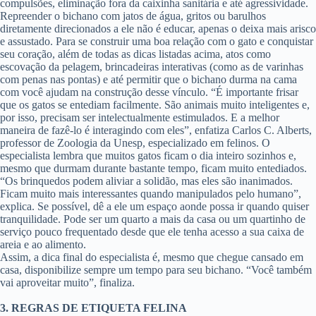
compulsões, eliminação fora da caixinha sanitária e até agressividade.
Repreender o bichano com jatos de água, gritos ou barulhos
diretamente direcionados a ele não é educar, apenas o deixa mais arisco
e assustado. Para se construir uma boa relação com o gato e conquistar
seu coração, além de todas as dicas listadas acima, atos como
escovação da pelagem, brincadeiras interativas (como as de varinhas
com penas nas pontas) e até permitir que o bichano durma na cama
com você ajudam na construção desse vínculo. “É importante frisar
que os gatos se entediam facilmente. São animais muito inteligentes e,
por isso, precisam ser intelectualmente estimulados. E a melhor
maneira de fazê-lo é interagindo com eles”, enfatiza Carlos C. Alberts,
professor de Zoologia da Unesp, especializado em felinos. O
especialista lembra que muitos gatos ficam o dia inteiro sozinhos e,
mesmo que durmam durante bastante tempo, ficam muito entediados.
“Os brinquedos podem aliviar a solidão, mas eles são inanimados.
Ficam muito mais interessantes quando manipulados pelo humano”,
explica. Se possível, dê a ele um espaço aonde possa ir quando quiser
tranquilidade. Pode ser um quarto a mais da casa ou um quartinho de
serviço pouco frequentado desde que ele tenha acesso a sua caixa de
areia e ao alimento.
Assim, a dica final do especialista é, mesmo que chegue cansado em
casa, disponibilize sempre um tempo para seu bichano. “Você também
vai aproveitar muito”, finaliza.
3. REGRAS DE ETIQUETA FELINA