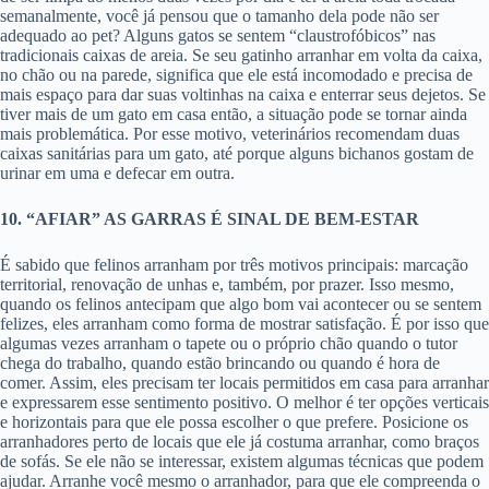
semanalmente, você já pensou que o tamanho dela pode não ser
adequado ao pet? Alguns gatos se sentem “claustrofóbicos” nas
tradicionais caixas de areia. Se seu gatinho arranhar em volta da caixa,
no chão ou na parede, significa que ele está incomodado e precisa de
mais espaço para dar suas voltinhas na caixa e enterrar seus dejetos. Se
tiver mais de um gato em casa então, a situação pode se tornar ainda
mais problemática. Por esse motivo, veterinários recomendam duas
caixas sanitárias para um gato, até porque alguns bichanos gostam de
urinar em uma e defecar em outra.
10. “AFIAR” AS GARRAS É SINAL DE BEM-ESTAR
É sabido que felinos arranham por três motivos principais: marcação
territorial, renovação de unhas e, também, por prazer. Isso mesmo,
quando os felinos antecipam que algo bom vai acontecer ou se sentem
felizes, eles arranham como forma de mostrar satisfação. É por isso que
algumas vezes arranham o tapete ou o próprio chão quando o tutor
chega do trabalho, quando estão brincando ou quando é hora de
comer. Assim, eles precisam ter locais permitidos em casa para arranhar
e expressarem esse sentimento positivo. O melhor é ter opções verticais
e horizontais para que ele possa escolher o que prefere. Posicione os
arranhadores perto de locais que ele já costuma arranhar, como braços
de sofás. Se ele não se interessar, existem algumas técnicas que podem
ajudar. Arranhe você mesmo o arranhador, para que ele compreenda o