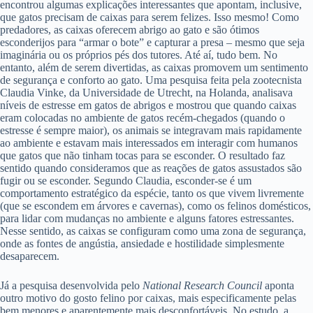
encontrou algumas explicações interessantes que apontam, inclusive,
que gatos precisam de caixas para serem felizes. Isso mesmo! Como
predadores, as caixas oferecem abrigo ao gato e são ótimos
esconderijos para “armar o bote” e capturar a presa – mesmo que seja
imaginária ou os próprios pés dos tutores. Até aí, tudo bem. No
entanto, além de serem divertidas, as caixas promovem um sentimento
de segurança e conforto ao gato. Uma pesquisa feita pela zootecnista
Claudia Vinke, da Universidade de Utrecht, na Holanda, analisava
níveis de estresse em gatos de abrigos e mostrou que quando caixas
eram colocadas no ambiente de gatos recém-chegados (quando o
estresse é sempre maior), os animais se integravam mais rapidamente
ao ambiente e estavam mais interessados em interagir com humanos
que gatos que não tinham tocas para se esconder. O resultado faz
sentido quando consideramos que as reações de gatos assustados são
fugir ou se esconder. Segundo Claudia, esconder-se é um
comportamento estratégico da espécie, tanto os que vivem livremente
(que se escondem em árvores e cavernas), como os felinos domésticos,
para lidar com mudanças no ambiente e alguns fatores estressantes.
Nesse sentido, as caixas se configuram como uma zona de segurança,
onde as fontes de angústia, ansiedade e hostilidade simplesmente
desaparecem.
Já a pesquisa desenvolvida pelo
National Research Council
aponta
outro motivo do gosto felino por caixas, mais especificamente pelas
bem menores e aparentemente mais desconfortáveis. No estudo, a