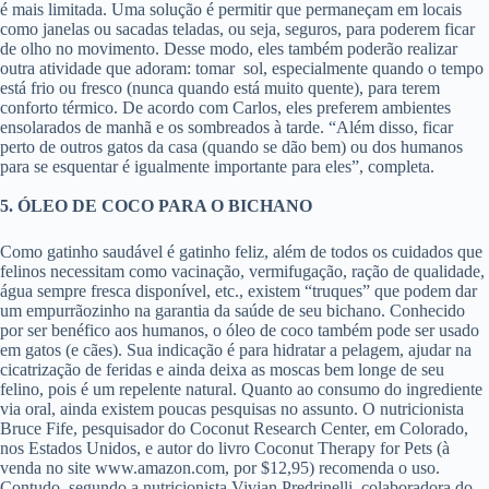
é mais limitada. Uma solução é permitir que permaneçam em locais
como janelas ou sacadas teladas, ou seja, seguros, para poderem ficar
de olho no movimento. Desse modo, eles também poderão realizar
outra atividade que adoram: tomar sol, especialmente quando o tempo
está frio ou fresco (nunca quando está muito quente), para terem
conforto térmico. De acordo com Carlos, eles preferem ambientes
ensolarados de manhã e os sombreados à tarde. “Além disso, ficar
perto de outros gatos da casa (quando se dão bem) ou dos humanos
para se esquentar é igualmente importante para eles”, completa.
5. ÓLEO DE COCO PARA O BICHANO
Como gatinho saudável é gatinho feliz, além de todos os cuidados que
felinos necessitam como vacinação, vermifugação, ração de qualidade,
água sempre fresca disponível, etc., existem “truques” que podem dar
um empurrãozinho na garantia da saúde de seu bichano. Conhecido
por ser benéfico aos humanos, o óleo de coco também pode ser usado
em gatos (e cães). Sua indicação é para hidratar a pelagem, ajudar na
cicatrização de feridas e ainda deixa as moscas bem longe de seu
felino, pois é um repelente natural. Quanto ao consumo do ingrediente
via oral, ainda existem poucas pesquisas no assunto. O nutricionista
Bruce Fife, pesquisador do Coconut Research Center, em Colorado,
nos Estados Unidos, e autor do livro Coconut Therapy for Pets (à
venda no site www.amazon.com, por $12,95) recomenda o uso.
Contudo, segundo a nutricionista Vivian Predrinelli, colaboradora do