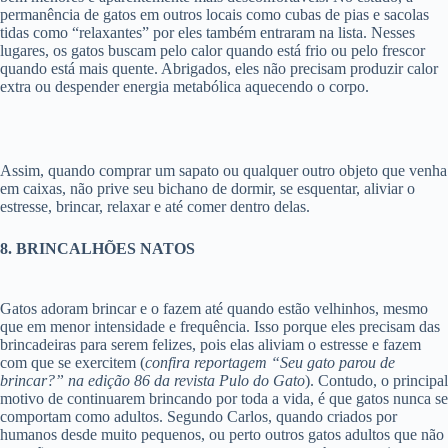
permanência de gatos em outros locais como cubas de pias e sacolas
tidas como “relaxantes” por eles também entraram na lista. Nesses
lugares, os gatos buscam pelo calor quando está frio ou pelo frescor
quando está mais quente. Abrigados, eles não precisam produzir calor
extra ou despender energia metabólica aquecendo o corpo.
Assim, quando comprar um sapato ou qualquer outro objeto que venha
em caixas, não prive seu bichano de dormir, se esquentar, aliviar o
estresse, brincar, relaxar e até comer dentro delas.
8. BRINCALHÕES NATOS
Gatos adoram brincar e o fazem até quando estão velhinhos, mesmo
que em menor intensidade e frequência. Isso porque eles precisam das
brincadeiras para serem felizes, pois elas aliviam o estresse e fazem
com que se exercitem (
confira reportagem “Seu gato parou de
brincar?” na edição 86 da revista Pulo do Gato
). Contudo, o principal
motivo de continuarem brincando por toda a vida, é que gatos nunca se
comportam como adultos. Segundo Carlos, quando criados por
humanos desde muito pequenos, ou perto outros gatos adultos que não