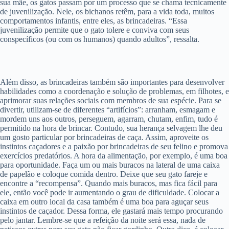
sua mãe, os gatos passam por um processo que se chama tecnicamente
de juvenilização. Nele, os bichanos retêm, para a vida toda, muitos
comportamentos infantis, entre eles, as brincadeiras. “Essa
juvenilização permite que o gato tolere e conviva com seus
conspecíficos (ou com os humanos) quando adultos”, ressalta.
Além disso, as brincadeiras também são importantes para desenvolver
habilidades como a coordenação e solução de problemas, em filhotes, e
aprimorar suas relações sociais com membros de sua espécie. Para se
divertir, utilizam-se de diferentes “artifícios”: arranham, esmagam e
mordem uns aos outros, perseguem, agarram, chutam, enfim, tudo é
permitido na hora de brincar. Contudo, sua herança selvagem lhe deu
um gosto particular por brincadeiras de caça. Assim, aproveite os
instintos caçadores e a paixão por brincadeiras de seu felino e promova
exercícios predatórios. A hora da alimentação, por exemplo, é uma boa
para oportunidade. Faça um ou mais buracos na lateral de uma caixa
de papelão e coloque comida dentro. Deixe que seu gato fareje e
encontre a “recompensa”. Quando mais buracos, mas fica fácil para
ele, então você pode ir aumentando o grau de dificuldade. Colocar a
caixa em outro local da casa também é uma boa para aguçar seus
instintos de caçador. Dessa forma, ele gastará mais tempo procurando
pelo jantar. Lembre-se que a refeição da noite será essa, nada de