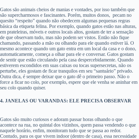
Gatos são animais cheios de manias e vontades, por isso também que
são supercharmosos e fascinantes. Porém, muitos donos, pecam no
quesito “respeito” quando não obedecem algumas pequenas regras
básica da etiqueta felina. Por exemplo, quando gatos estão nas alturas,
em prateleiras, móveis e outros locais altos, gostam de ter a sensação
de que observam tudo, mas não podem ser vistos. Então não fique
chamando, passando a mão ou olhando para ele quando estiver lá. O
mesmo acontece quando um gato entra em um local da casa e o dono,
automaticamente, começa a olhar para ele e conversar. Gatos gostam
de sentir que estão circulando pela casa despercebidamente. Quando
estiverem escondidos em suas caixas ou tocas supersecretas, não os
perturbe, eles gostam de ficar tranquilos em seu “santuário” privado.
Outra dica, é sempre deixar que o gato dê o primeiro passo. Não o
force a ficar no colo, por exemplo, espere que ele venha se aninhar em
seu colo quando quiser.
4. JANELAS OU VARANDAS: ELE PRECISA OBSERVAR
Gatos são muito curiosos e adoram passar horas olhando o que
acontece na rua, no quintal dos vizinhos, quem passa vendendo o que
naquele horário, enfim, monitoram tudo que se passa ao redor.
Contudo, para os que vivem indoor (dentro de casa), essa necessidade