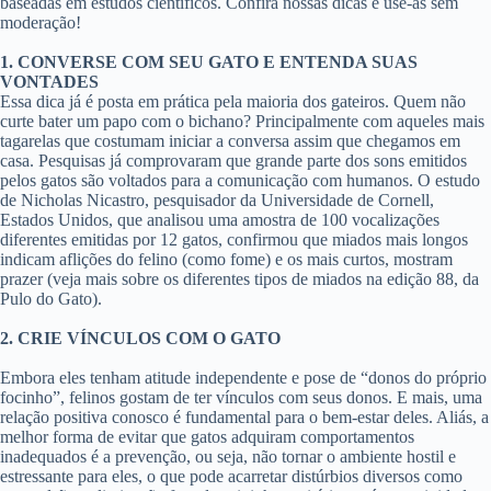
baseadas em estudos científicos. Confira nossas dicas e use-as sem
moderação!
1. CONVERSE COM SEU GATO E ENTENDA SUAS
VONTADES
Essa dica já é posta em prática pela maioria dos gateiros. Quem não
curte bater um papo com o bichano? Principalmente com aqueles mais
tagarelas que costumam iniciar a conversa assim que chegamos em
casa. Pesquisas já comprovaram que grande parte dos sons emitidos
pelos gatos são voltados para a comunicação com humanos. O estudo
de Nicholas Nicastro, pesquisador da Universidade de Cornell,
Estados Unidos, que analisou uma amostra de 100 vocalizações
diferentes emitidas por 12 gatos, confirmou que miados mais longos
indicam aflições do felino (como fome) e os mais curtos, mostram
prazer (veja mais sobre os diferentes tipos de miados na edição 88, da
Pulo do Gato).
2. CRIE VÍNCULOS COM O GATO
Embora eles tenham atitude independente e pose de “donos do próprio
focinho”, felinos gostam de ter vínculos com seus donos. E mais, uma
relação positiva conosco é fundamental para o bem-estar deles. Aliás, a
melhor forma de evitar que gatos adquiram comportamentos
inadequados é a prevenção, ou seja, não tornar o ambiente hostil e
estressante para eles, o que pode acarretar distúrbios diversos como