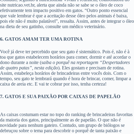
site nutricao.vet.br, alerta que ainda não se sabe se o óleo de coco
efetivamente tem impacto positivo em gatos. “Outro ponto essencial
que vale lembrar é que a aceitação desse óleo pelos animais é baixa,
pois ele não é muito palatável”, ressalta. Assim, antes de integrar o óleo
na dieta de seu gatinho, consulte um médico veterinário.
6. GATOS AMAM TER UMA ROTINA
Você já deve ter percebido que seu gato é sistemático. Pois é, não é à
toa que gatos estabelecem horários para comer, dormir e até acordar o
dono durante a noite (
saiba o porquê na reportagem “Despertadores
de quatro patas”, nesta edição
). Eles gostam e precisam de rotina.
Assim, estabeleça horários de brincadeiras entre vocês dois. Com o
tempo, seu gato te lembrará quando é hora de brincar, comer, limpar a
caixa de areia etc. E vai te cobrar por isso, tenha certeza!
7. GATOS E SUA PAIXÃO POR CAIXAS DE PAPELÃO
As caixas costumam estar no topo do ranking de brincadeiras favoritas
da maioria dos gatos, principalmente as de papelão. O que não é
novidade para nenhum gateiro. Contudo, um grupo de biólogos se
debruçou sobre o tema para descobrir o porquê de tanta paixão e