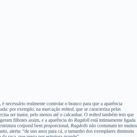
, é necessário realmente controlar o branco para que a aparência
mitada: por exemplo, na marcação
mitted
, que se caracteriza pelas
recisa ser maior, pelo menos até o calcanhar. O
mitted
também tem que
 geram filhotes assim, e a aparência do
Ragdoll
está intimamente ligada
 estrutura corporal bem proporcional,
Ragdolls
não costumam ter muitos
anto, alerta: “de uns anos para cá, o tamanho dos exemplares diminuiu
da raça, que preza por estrutura grande”.