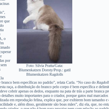
acinas
is”,
ames
re que
 do
tia
e
A, o
lém
oximado
cuperar
er
das por
, sem
Foto: Silvia Pratta/Gata:
s
Blumenkatzen Doroty/Prop.: gatil
Blumenkatzen Ragdolls
Ela
de branco bem específicas no padrão”, relata Carla. “No caso do
Ragdoll
esta raça, a distribuição do branco pelo corpo é bem específica e deli
 deve cobrir apenas os dedos, enquanto na pata de trás a parte branca p
o detalhes muito importantes para o criador, porque gatos mal marcados
ializada em reprodução felina, explica que, por exibirem bom tamanho e
ilidade e, além disso, geralmente são boas mães”, diz ela, que, no ent
endo criados, o que não é bom para procriar nem com relação ao padrão 