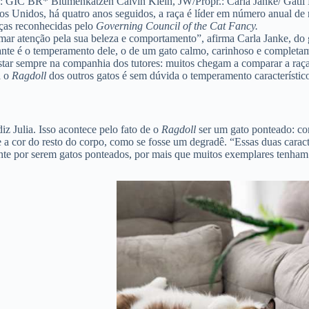
o: GIC BR* Blumenkatzen Calvin Klein, JW/Propr.: Carla Janke/ Gatil
 Unidos, há quatro anos seguidos, a raça é líder em número anual de 
aças reconhecidas pelo
Governing Council of the Cat Fancy.
mar atenção pela sua beleza e comportamento”, afirma Carla Janke, do 
ante é o temperamento dele, o de um gato calmo, carinhoso e completam
tar sempre na companhia dos tutores: muitos chegam a comparar a raça
a o
Ragdoll
dos outros gatos é sem dúvida o temperamento característico
z Julia. Isso acontece pelo fato de o
Ragdoll
ser um gato ponteado: co
 a cor do resto do corpo, como se fosse um degradê. “Essas duas caracte
nte por serem gatos ponteados, por mais que muitos exemplares tenham a