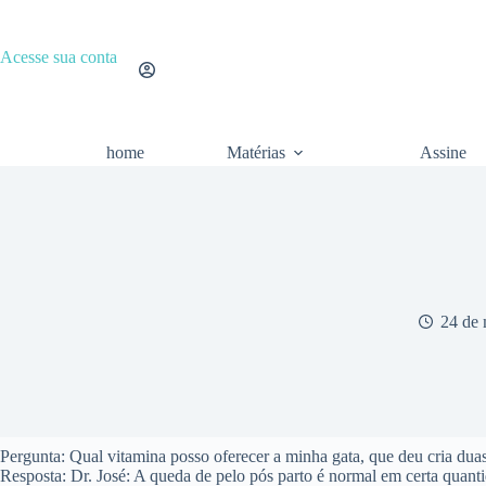
Pular
para
o
Acesse sua conta
conteúdo
home
Matérias
Assine
24 de 
Pergunta: Qual vitamina posso oferecer a minha gata, que deu cria duas
Resposta: Dr. José: A queda de pelo pós parto é normal em certa quantid