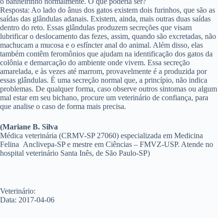
o banheirinho normalmente. O que poderia ser?
Resposta: Ao lado do ânus dos gatos existem dois furinhos, que são as
saídas das glândulas adanais. Existem, ainda, mais outras duas saídas
dentro do reto. Essas glândulas produzem secreções que visam
lubrificar o deslocamento das fezes, assim, quando são excretadas, não
machucam a mucosa e o esfíncter anal do animal. Além disso, elas
também contêm feromônios que ajudam na identificação dos gatos da
colônia e demarcação do ambiente onde vivem. Essa secreção
amarelada, e às vezes até marrom, provavelmente é a produzida por
essas glândulas. É uma secreção normal que, a princípio, não indica
problemas. De qualquer forma, caso observe outros sintomas ou algum
mal estar em seu bichano, procure um veterinário de confiança, para
que analise o caso de forma mais precisa.
(Mariane B. Silva
Médica veterinária (CRMV-SP 27060) especializada em Medicina
Felina Anclivepa-SP e mestre em Ciências – FMVZ-USP. Atende no
hospital veterinário Santa Inês, de São Paulo-SP)
Veterinário:
Data: 2017-04-06