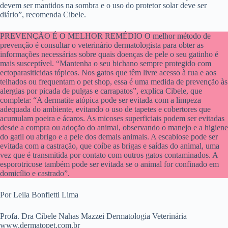
devem ser mantidos na sombra e o uso do protetor solar deve ser
diário”, recomenda Cibele.
PREVENÇÃO É O MELHOR REMÉDIO O melhor método de
prevenção é consultar o veterinário dermatologista para obter as
informações necessárias sobre quais doenças de pele o seu gatinho é
mais susceptível. “Mantenha o seu bichano sempre protegido com
ectoparasiticidas tópicos. Nos gatos que têm livre acesso à rua e aos
telhados ou frequentam o pet shop, essa é uma medida de prevenção às
alergias por picada de pulgas e carrapatos”, explica Cibele, que
completa: “A dermatite atópica pode ser evitada com a limpeza
adequada do ambiente, evitando o uso de tapetes e cobertores que
acumulam poeira e ácaros. As micoses superficiais podem ser evitadas
desde a compra ou adoção do animal, observando o manejo e a higiene
do gatil ou abrigo e a pele dos demais animais. A escabiose pode ser
evitada com a castração, que coíbe as brigas e saídas do animal, uma
vez que é transmitida por contato com outros gatos contaminados. A
esporotricose também pode ser evitada se o animal for confinado em
domicílio e castrado”.
Por Leila Bonfietti Lima
Profa. Dra Cibele Nahas Mazzei Dermatologia Veterinária
www.dermatopet.com.br