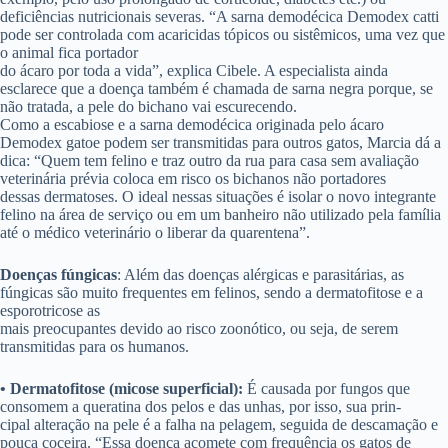
deficiências nutricionais severas. “A sarna demodécica Demodex catti
pode ser controlada com acaricidas tópicos ou sistêmicos, uma vez que
o animal fica portador
do ácaro por toda a vida”, explica Cibele. A especialista ainda
esclarece que a doença também é chamada de sarna negra porque, se
não tratada, a pele do bichano vai escurecendo.
Como a escabiose e a sarna demodécica originada pelo ácaro
Demodex gatoe podem ser transmitidas para outros gatos, Marcia dá a
dica: “Quem tem felino e traz outro da rua para casa sem avaliação
veterinária prévia coloca em risco os bichanos não portadores
dessas dermatoses. O ideal nessas situações é isolar o novo integrante
felino na área de serviço ou em um banheiro não utilizado pela família
até o médico veterinário o liberar da quarentena”.
Doenças fúngicas
: Além das doenças alérgicas e parasitárias, as
fúngicas são muito frequentes em felinos, sendo a dermatofitose e a
esporotricose as
mais preocupantes devido ao risco zoonótico, ou seja, de serem
transmitidas para os humanos.
• Dermatofitose (micose superficial):
É causada por fungos que
consomem a queratina dos pelos e das unhas, por isso, sua prin-
cipal alteração na pele é a falha na pelagem, seguida de descamação e
pouca coceira. “Essa doença acomete com frequência os gatos de