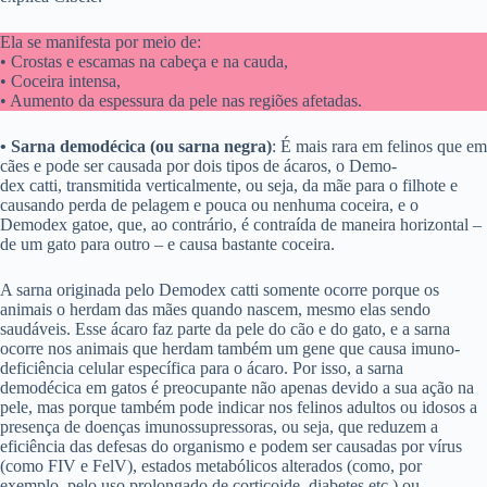
Ela se manifesta por meio de:
• Crostas e escamas na cabeça e na cauda,
• Coceira intensa,
• Aumento da espessura da pele nas regiões afetadas.
• Sarna demodécica (ou sarna negra)
: É mais rara em felinos que em
cães e pode ser causada por dois tipos de ácaros, o Demo-
dex catti, transmitida verticalmente, ou seja, da mãe para o filhote e
causando perda de pelagem e pouca ou nenhuma coceira, e o
Demodex gatoe, que, ao contrário, é contraída de maneira horizontal –
de um gato para outro – e causa bastante coceira.
A sarna originada pelo Demodex catti somente ocorre porque os
animais o herdam das mães quando nascem, mesmo elas sendo
saudáveis. Esse ácaro faz parte da pele do cão e do gato, e a sarna
ocorre nos animais que herdam também um gene que causa imuno-
deficiência celular específica para o ácaro. Por isso, a sarna
demodécica em gatos é preocupante não apenas devido a sua ação na
pele, mas porque também pode indicar nos felinos adultos ou idosos a
presença de doenças imunossupressoras, ou seja, que reduzem a
eficiência das defesas do organismo e podem ser causadas por vírus
(como FIV e FelV), estados metabólicos alterados (como, por
exemplo, pelo uso prolongado de corticoide, diabetes etc.) ou