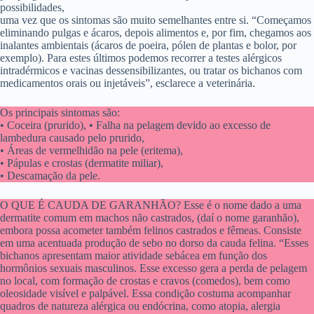
possibilidades,
uma vez que os sintomas são muito semelhantes entre si. “Começamos
eliminando pulgas e ácaros, depois alimentos e, por fim, chegamos aos
inalantes ambientais (ácaros de poeira, pólen de plantas e bolor, por
exemplo). Para estes últimos podemos recorrer a testes alérgicos
intradérmicos e vacinas dessensibilizantes, ou tratar os bichanos com
medicamentos orais ou injetáveis”, esclarece a veterinária.
Os principais sintomas são:
• Coceira (prurido), • Falha na pelagem devido ao excesso de
lambedura causado pelo prurido,
• Áreas de vermelhidão na pele (eritema),
• Pápulas e crostas (dermatite miliar),
• Descamação da pele.
O QUE É CAUDA DE GARANHÃO? Esse é o nome dado a uma
dermatite comum em machos não castrados, (daí o nome garanhão),
embora possa acometer também felinos castrados e fêmeas. Consiste
em uma acentuada produção de sebo no dorso da cauda felina. “Esses
bichanos apresentam maior atividade sebácea em função dos
hormônios sexuais masculinos. Esse excesso gera a perda de pelagem
no local, com formação de crostas e cravos (comedos), bem como
oleosidade visível e palpável. Essa condição costuma acompanhar
quadros de natureza alérgica ou endócrina, como atopia, alergia