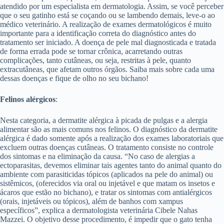
atendido por um especialista em dermatologia. Assim, se você perceber
que o seu gatinho está se coçando ou se lambendo demais, leve-o ao
médico veterinário. A realização de exames dermatológicos é muito
importante para a identificação correta do diagnóstico antes do
tratamento ser iniciado. A doença de pele mal diagnosticada e tratada
de forma errada pode se tornar crônica, acarretando outras
complicações, tanto cutâneas, ou seja, restritas à pele, quanto
extracutâneas, que afetam outros órgãos. Saiba mais sobre cada uma
dessas doenças e fique de olho no seu bichano!
Felinos alérgicos
:
Nesta categoria, a dermatite alérgica à picada de pulgas e a alergia
alimentar são as mais comuns nos felinos. O diagnóstico da dermatite
alérgica é dado somente após a realização dos exames laboratoriais que
excluem outras doenças cutâneas. O tratamento consiste no controle
dos sintomas e na eliminação da causa. “No caso de alergias a
ectoparasitas, devemos eliminar tais agentes tanto do animal quanto do
ambiente com parasiticidas tópicos (aplicados na pele do animal) ou
sistêmicos, (oferecidos via oral ou injetável e que matam os insetos e
ácaros que estão no bichano), e tratar os sintomas com antialérgicos
(orais, injetáveis ou tópicos), além de banhos com xampus
específicos”, explica a dermatologista veterinária Cibele Nahas
Mazzei. O objetivo desse procedimento, é impedir que o gato tenha