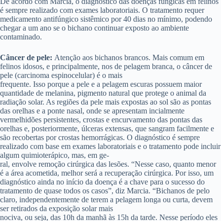
De acordo com Marcia, o diagnóstico das doenças fúngicas em felinos
é sempre realizado com exames laboratoriais. O tratamento requer
medicamento antifúngico sistêmico por 40 dias no mínimo, podendo
chegar a um ano se o bichano continuar exposto ao ambiente
contaminado.
Câncer de pele:
Atenção aos bichanos brancos. Mais comum em
felinos idosos, e principalmente, nos de pelagem branca, o câncer de
pele (carcinoma espinocelular) é o mais
frequente. Isso porque a pele e a pelagem escuras possuem maior
quantidade de melanina, pigmento natural que protege o animal da
radiação solar. As regiões da pele mais expostas ao sol são as pontas
das orelhas e a ponte nasal, onde se apresentam incialmente
vermelhidões persistentes, crostas e encurvamento das pontas das
orelhas e, posteriormente, úlceras extensas, que sangram facilmente e
são recobertas por crostas hemorrágicas. O diagnóstico é sempre
realizado com base em exames laboratoriais e o tratamento pode incluir
algum quimioterápico, mas, em ge-
ral, envolve remoção cirúrgica das lesões. “Nesse caso, quanto menor
é a área acometida, melhor será a recuperação cirúrgica. Por isso, um
diagnóstico ainda no início da doença é a chave para o sucesso do
tratamento de quase todos os casos”, diz Marcia. “Bichanos de pelo
claro, independentemente de terem a pelagem longa ou curta, devem
ser retirados da exposição solar mais
nociva, ou seja, das 10h da manhã às 15h da tarde. Nesse período eles