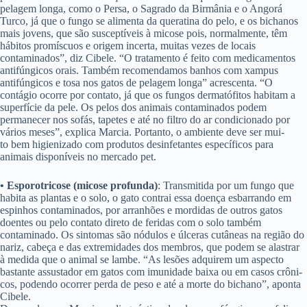
pelagem longa, como o Persa, o Sagrado da Birmânia e o Angorá
Turco, já que o fungo se alimenta da queratina do pelo, e os bichanos
mais jovens, que são susceptíveis à micose pois, normalmente, têm
hábitos promíscuos e origem incerta, muitas vezes de locais
contaminados”, diz Cibele. “O tratamento é feito com medicamentos
antifúngicos orais. Também recomendamos banhos com xampus
antifúngicos e tosa nos gatos de pelagem longa” acrescenta. “O
contágio ocorre por contato, já que os fungos dermatófitos habitam a
superfície da pele. Os pelos dos animais contaminados podem
permanecer nos sofás, tapetes e até no filtro do ar condicionado por
vários meses”, explica Marcia. Portanto, o ambiente deve ser mui-
to bem higienizado com produtos desinfetantes específicos para
animais disponíveis no mercado pet.
• Esporotricose (micose profunda)
: Transmitida por um fungo que
habita as plantas e o solo, o gato contrai essa doença esbarrando em
espinhos contaminados, por arranhões e mordidas de outros gatos
doentes ou pelo contato direto de feridas com o solo também
contaminado. Os sintomas são nódulos e úlceras cutâneas na região do
nariz, cabeça e das extremidades dos membros, que podem se alastrar
à medida que o animal se lambe. “As lesões adquirem um aspecto
bastante assustador em gatos com imunidade baixa ou em casos crôni-
cos, podendo ocorrer perda de peso e até a morte do bichano”, aponta
Cibele.