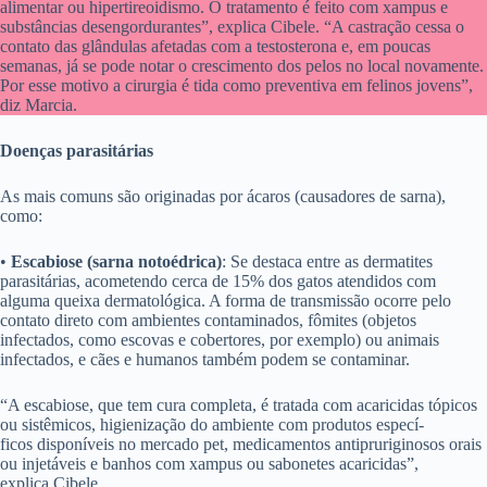
alimentar ou hipertireoidismo. O tratamento é feito com xampus e
substâncias desengordurantes”, explica Cibele. “A castração cessa o
contato das glândulas afetadas com a testosterona e, em poucas
semanas, já se pode notar o crescimento dos pelos no local novamente.
Por esse motivo a cirurgia é tida como preventiva em felinos jovens”,
diz Marcia.
Doenças parasitárias
As mais comuns são originadas por ácaros (causadores de sarna),
como:
•
Escabiose (sarna notoédrica)
: Se destaca entre as dermatites
parasitárias, acometendo cerca de 15% dos gatos atendidos com
alguma queixa dermatológica. A forma de transmissão ocorre pelo
contato direto com ambientes contaminados, fômites (objetos
infectados, como escovas e cobertores, por exemplo) ou animais
infectados, e cães e humanos também podem se contaminar.
“A escabiose, que tem cura completa, é tratada com acaricidas tópicos
ou sistêmicos, higienização do ambiente com produtos especí-
ficos disponíveis no mercado pet, medicamentos antipruriginosos orais
ou injetáveis e banhos com xampus ou sabonetes acaricidas”,
explica Cibele.