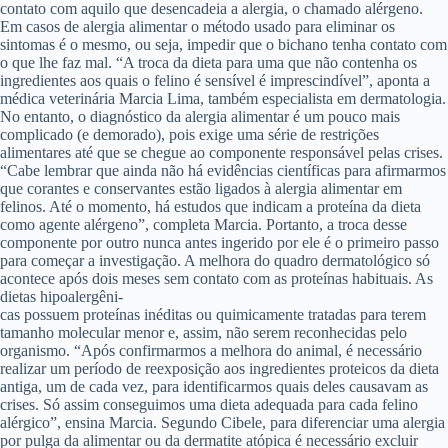
contato com aquilo que desencadeia a alergia, o chamado alérgeno.
Em casos de alergia alimentar o método usado para eliminar os
sintomas é o mesmo, ou seja, impedir que o bichano tenha contato com
o que lhe faz mal. “A troca da dieta para uma que não contenha os
ingredientes aos quais o felino é sensível é imprescindível”, aponta a
médica veterinária Marcia Lima, também especialista em dermatologia.
No entanto, o diagnóstico da alergia alimentar é um pouco mais
complicado (e demorado), pois exige uma série de restrições
alimentares até que se chegue ao componente responsável pelas crises.
“Cabe lembrar que ainda não há evidências científicas para afirmarmos
que corantes e conservantes estão ligados à alergia alimentar em
felinos. Até o momento, há estudos que indicam a proteína da dieta
como agente alérgeno”, completa Marcia. Portanto, a troca desse
componente por outro nunca antes ingerido por ele é o primeiro passo
para começar a investigação. A melhora do quadro dermatológico só
acontece após dois meses sem contato com as proteínas habituais. As
dietas hipoalergêni-
cas possuem proteínas inéditas ou quimicamente tratadas para terem
tamanho molecular menor e, assim, não serem reconhecidas pelo
organismo. “Após confirmarmos a melhora do animal, é necessário
realizar um período de reexposição aos ingredientes proteicos da dieta
antiga, um de cada vez, para identificarmos quais deles causavam as
crises. Só assim conseguimos uma dieta adequada para cada felino
alérgico”, ensina Marcia. Segundo Cibele, para diferenciar uma alergia
por pulga da alimentar ou da dermatite atópica é necessário excluir