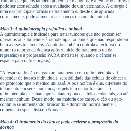
Tumores pequenos também podem ser malignos, e a remoção cirúrgica
pode ser aconselhada após a avaliação de um veterinário. A cirurgia é
uma das principais formas de tratamento e, desde que aplicada
corretamente, pode aumentar as chances de cura do animal.
Mito 3: A quimioterapia prejudica o animal
A quimioterapia é indicada para tratar tumores que não podem ser
operados ou submetidos à radioterapia, ou ainda que não responderam
bem a esses tratamentos. A quimio também controla a recidiva do
tumor (o retorno da doença após o início do tratamento ou da
regressão) e a progressão PARA metástase (quando o câncer se
espalha para outros órgãos).
“A resposta do cão ou gato ao tratamento com quimioterapia vai
depender de fatores individuais, sensibilidade das células de câncer e
do protocolo que o médico utilizará. A boa notícia é que, diferente do
tratamento em seres humanos, os pets têm maior tolerância à
quimioterapia e acabam apresentando poucos efeitos colaterais, ou até
mesmo nenhum. Desse modo, na maioria dos casos, o cão ou gato
continua se alimentando, brincando e dormindo normalmente”,
comenta o especialista do Nouvet.
Mito 4: O tratamento do câncer pode acelerar a progressão da
doença