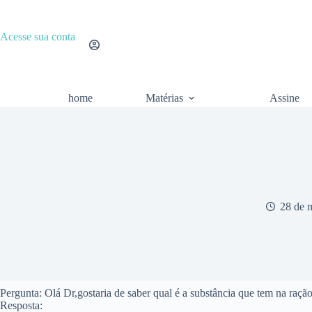
Pular
para
o
Acesse sua conta
conteúdo
home
Matérias
Assine
28 de 
Pergunta: Olá Dr,gostaria de saber qual é a substância que tem na raçã
Resposta: