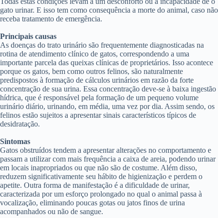
Todas estas condições levam a um desconforto ou à incapacidade de o
gato urinar. E isso tem como consequência a morte do animal, caso não
receba tratamento de emergência.
Principais causas
As doenças do trato urinário são frequentemente diagnosticadas na
rotina de atendimento clínico de gatos, correspondendo a uma
importante parcela das queixas clínicas de proprietários. Isso acontece
porque os gatos, bem como outros felinos, são naturalmente
predispostos à formação de cálculos urinários em razão da forte
concentração de sua urina. Essa concentração deve-se à baixa ingestão
hídrica, que é responsável pela formação de um pequeno volume
urinário diário, urinando, em média, uma vez por dia. Assim sendo, os
felinos estão sujeitos a apresentar sinais característicos típicos de
desidratação.
Sintomas
Gatos obstruídos tendem a apresentar alterações no comportamento e
passam a utilizar com mais frequência a caixa de areia, podendo urinar
em locais inapropriados ou que não são de costume. Além disso,
reduzem significativamente seu hábito de higienização e perdem o
apetite. Outra forma de manifestação é a dificuldade de urinar,
caracterizada por um esforço prolongado no qual o animal passa à
vocalização, eliminando poucas gotas ou jatos finos de urina
acompanhados ou não de sangue.