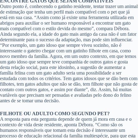
ENCONTRE GATOS QUE SEJAM COMPATÍVEIS
Outro ponto é, conhecendo o gatinho residente, tentar trazer um animal
de estimação que tenha um perfil mais compatível com o pet que já
está em sua casa. “Assim como já existe uma ferramenta utilizada em
abrigos para auxiliar o ser humano responsável a encontrar um gato
mais compatível com o estilo devida do mesmo”, compara Débora.
Ainda segundo ela, a idade do gato mais antigo da casa não é um fator
determinante para o sucesso da adaptação, mas pode sim influenciar.
“Por exemplo, um gato idoso que sempre viveu sozinho, não é
interessante o gateiro chegar com um gatinho filhote em casa, como
novo membro da família. Agora, em um outro contexto, em que temos
um gato idoso que sempre teve companhia de outros gatos e gosta
desta relação social, para este idosinho, a sugestão de aumentar a
família felina com um gato adulto seria uma possibilidade a ser
estudada com todos os critérios. Tem gatos idosos que se dão bem com
filhotes, tem gatos adultos que não se dão, tem filhote que não gosta de
contato com outros gatos, e assim por diante”, diz. Assim, há muitas
variáveis que precisam ser pensadas e avaliadas pelo dono do felino
antes de se tomar uma decisão.
FILHOTE OU ADULTO COMO SEGUNDO PET?
A resposta para esta pergunta depende de quem já mora em casa e o
contexto de vida deste residente, aponta Débora. “Como são os
humanos responsáveis que tomam esta decisão é interessante um
processo de educação relacional da família multiespécie, para que esta