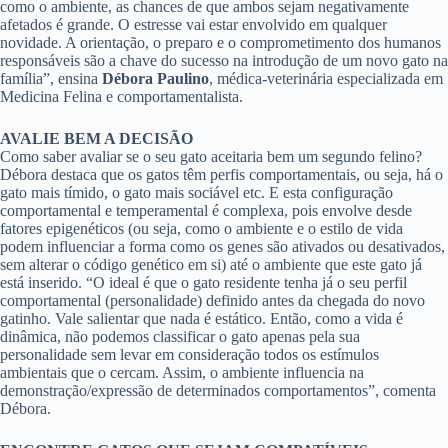
como o ambiente, as chances de que ambos sejam negativamente
afetados é grande. O estresse vai estar envolvido em qualquer
novidade. A orientação, o preparo e o comprometimento dos humanos
responsáveis são a chave do sucesso na introdução de um novo gato na
família”, ensina
Débora Paulino
, médica-veterinária especializada em
Medicina Felina e comportamentalista.
AVALIE BEM A DECISÃO
Como saber avaliar se o seu gato aceitaria bem um segundo felino?
Débora destaca que os gatos têm perfis comportamentais, ou seja, há o
gato mais tímido, o gato mais sociável etc. E esta configuração
comportamental e temperamental é complexa, pois envolve desde
fatores epigenéticos (ou seja, como o ambiente e o estilo de vida
podem influenciar a forma como os genes são ativados ou desativados,
sem alterar o código genético em si) até o ambiente que este gato já
está inserido. “O ideal é que o gato residente tenha já o seu perfil
comportamental (personalidade) definido antes da chegada do novo
gatinho. Vale salientar que nada é estático. Então, como a vida é
dinâmica, não podemos classificar o gato apenas pela sua
personalidade sem levar em consideração todos os estímulos
ambientais que o cercam. Assim, o ambiente influencia na
demonstração/expressão de determinados comportamentos”, comenta
Débora.