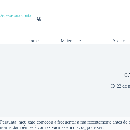
Pular
para
o
Acesse sua conta
conteúdo
home
Matérias
Assine
G
22 de 
Pergunta: meu gato começou a frequentar a rua recentemente,antes de o
normal,também está com as vacinas em dia. oq pode ser?