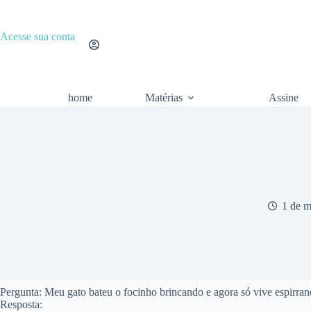
Pular
para
o
Acesse sua conta
conteúdo
home
Matérias
Assine
1 de m
Pergunta: Meu gato bateu o focinho brincando e agora só vive espirran
Resposta: