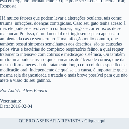
está enxergando normalmente. O que pode ser? Leticia Lacerda. Raç
Resposta:
Há muitos fatores que podem levar a alterações oculares, tais como:
trauma, infecções, doenças contagiosas. Caso seu gato tenha acesso à
rua, ele pode se envolver em confusões, brigas e correr riscos de se
machucar. Por isso, é fundamental restringir seu espaço apenas ao
ambiente da casa e seu terreno.
Uma infecção muito comum, que
também possui sintomas semelhantes aos descritos, são as causadas
pelos vírus e bactérias do complexo respiratório felino, a qual requer
tratamento intensivo com colírios e medicação sistêmica. Ou também
um trauma pode causar o que chamamos de úlcera de córnea, que da
mesma forma necessita de tratamento longo com colírios específicos e
medicação oral.
Independente de qual seja a causa, é importante que a
mesma seja diagnosticada e tratada o mais breve possível para que não
afete a visão do seu gatinho.
Por Andréa Alves Pereira
Veterinário:
Data: 2016-02-04
QUERO ASSINAR A REVISTA - Clique aqui