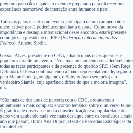
premium para cães e gatos, o evento é preparado para oferecer uma
experiência memorável de interação entre humanos e pets.
Todos os gatos inscritos no evento participam de um campeonato e
quem estiver por lá poderá acompanhar a disputa. Como prova da
importância e destaque internacional desse encontro, estará presente
como juíza a presidente da FIFe (
Federação Internacional dos
Felinos
), Annette Sjodin.
Gerson Alves, presidente do CBG, adianta quais raças queridas e
populares estarão no evento. “Notamos um aumento considerável entre
todas as raças participantes e da presença do querido SRD (Sem Raça
Definida). O Persa continua tendo a maior representatividade, seguido
pelo Maine Coon (gato gigante), o Sphynx (gato sem pelo) e o
verdadeiro Siamês, cuja aparência difere do que a maioria imagina”,
diz.
“São mais de dez anos de parceria com o CBG, promovendo
anualmente o mais completo encontro temático sobre o universo felino.
É gratificante observar como a conscientização e a popularidade dos
gatos vêm ganhando cada vez mais destaque entre os brasileiros a cada
ano que passa”, afirma Ana Duprat, Head de Parcerias Estratégicas da
PremieRpet.