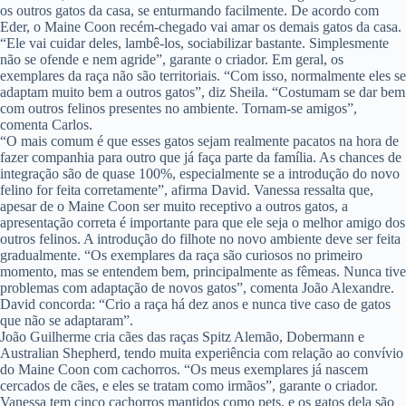
os outros gatos da casa, se enturmando facilmente. De acordo com
Eder, o Maine Coon recém-chegado vai amar os demais gatos da casa.
“Ele vai cuidar deles, lambê-los, sociabilizar bastante. Simplesmente
não se ofende e nem agride”, garante o criador. Em geral, os
exemplares da raça não são territoriais. “Com isso, normalmente eles se
adaptam muito bem a outros gatos”, diz Sheila. “Costumam se dar bem
com outros felinos presentes no ambiente. Tornam-se amigos”,
comenta Carlos.
“O mais comum é que esses gatos sejam realmente pacatos na hora de
fazer companhia para outro que já faça parte da família. As chances de
integração são de quase 100%, especialmente se a introdução do novo
felino for feita corretamente”, afirma David. Vanessa ressalta que,
apesar de o Maine Coon ser muito receptivo a outros gatos, a
apresentação correta é importante para que ele seja o melhor amigo dos
outros felinos. A introdução do filhote no novo ambiente deve ser feita
gradualmente. “Os exemplares da raça são curiosos no primeiro
momento, mas se entendem bem, principalmente as fêmeas. Nunca tive
problemas com adaptação de novos gatos”, comenta João Alexandre.
David concorda: “Crio a raça há dez anos e nunca tive caso de gatos
que não se adaptaram”.
João Guilherme cria cães das raças Spitz Alemão, Dobermann e
Australian Shepherd, tendo muita experiência com relação ao convívio
do Maine Coon com cachorros. “Os meus exemplares já nascem
cercados de cães, e eles se tratam como irmãos”, garante o criador.
Vanessa tem cinco cachorros mantidos como pets, e os gatos dela são