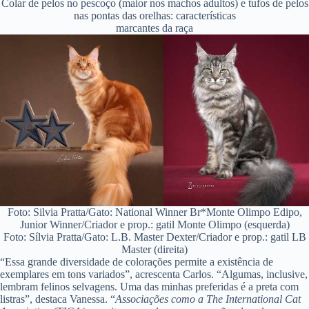
Colar de pelos no pescoço (maior nos machos adultos) e tufos de pelos
nas pontas das orelhas: características
marcantes da raça
Foto: Silvia Pratta/Gato: National Winner Br*Monte Olimpo Edipo,
Junior Winner/Criador e prop.: gatil Monte Olimpo (esquerda)
Foto: Sílvia Pratta/Gato: L.B. Master Dexter/Criador e prop.: gatil LB
Master (direita)
“Essa grande diversidade de colorações permite a existência de
exemplares em tons variados”, acrescenta Carlos. “Algumas, inclusive,
lembram felinos selvagens. Uma das minhas preferidas é a preta com
listras”, destaca Vanessa. “
Associações como a The International Cat