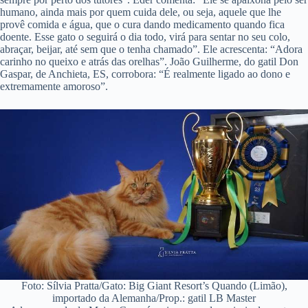
humano, ainda mais por quem cuida dele, ou seja, aquele que lhe
provê comida e água, que o cura dando medicamento quando fica
doente. Esse gato o seguirá o dia todo, virá para sentar no seu colo,
abraçar, beijar, até sem que o tenha chamado”. Ele acrescenta: “Adora
carinho no queixo e atrás das orelhas”. João Guilherme, do gatil Don
Gaspar, de Anchieta, ES, corrobora: “É realmente ligado ao dono e
extremamente amoroso”.
Foto: Sílvia Pratta/Gato: Big Giant Resort’s Quando (Limão),
importado da Alemanha/Prop.: gatil LB Master