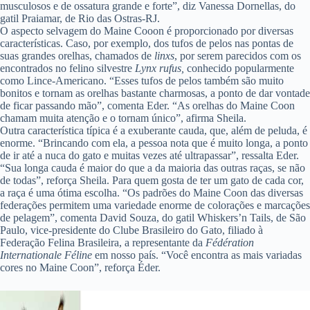
musculosos e de ossatura grande e forte”, diz Vanessa Dornellas, do
gatil Praiamar, de Rio das Ostras-RJ.
O aspecto selvagem do Maine Cooon é proporcionado por diversas
características. Caso, por exemplo, dos tufos de pelos nas pontas de
suas grandes orelhas, chamados de
linxs
, por serem parecidos com os
encontrados no felino silvestre
Lynx rufus,
conhecido popularmente
como Lince-Americano. “Esses tufos de pelos também são muito
bonitos e tornam as orelhas bastante charmosas, a ponto de dar vontade
de ficar passando mão”, comenta Eder. “As orelhas do Maine Coon
chamam muita atenção e o tornam único”, afirma Sheila.
Outra característica típica é a exuberante cauda, que, além de peluda, é
enorme. “Brincando com ela, a pessoa nota que é muito longa, a ponto
de ir até a nuca do gato e muitas vezes até ultrapassar”, ressalta Eder.
“Sua longa cauda é maior do que a da maioria das outras raças, se não
de todas”, reforça Sheila. Para quem gosta de ter um gato de cada cor,
a raça é uma ótima escolha. “Os padrões do Maine Coon das diversas
federações permitem uma variedade enorme de colorações e marcações
de pelagem”, comenta David Souza, do gatil Whiskers’n Tails, de São
Paulo, vice-presidente do Clube Brasileiro do Gato, filiado à
Federação Felina Brasileira, a representante da
Fédération
Internationale Féline
em nosso país. “Você encontra as mais variadas
cores no Maine Coon”, reforça Éder.