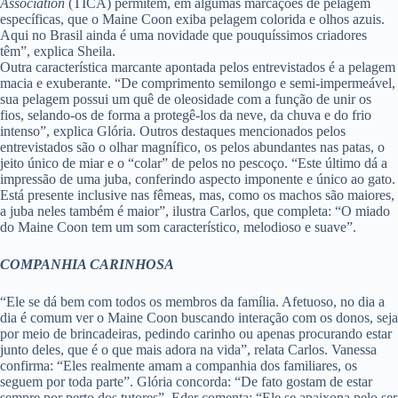
Association
(TICA) permitem, em algumas marcações de pelagem
específicas, que o Maine Coon exiba pelagem colorida e olhos azuis.
Aqui no Brasil ainda é uma novidade que pouquíssimos criadores
têm”, explica Sheila.
Outra característica marcante apontada pelos entrevistados é a pelagem
macia e exuberante. “De comprimento semilongo e semi-impermeável,
sua pelagem possui um quê de oleosidade com a função de unir os
fios, selando-os de forma a protegê-los da neve, da chuva e do frio
intenso”, explica Glória. Outros destaques mencionados pelos
entrevistados são o olhar magnífico, os pelos abundantes nas patas, o
jeito único de miar e o “colar” de pelos no pescoço. “Este último dá a
impressão de uma juba, conferindo aspecto imponente e único ao gato.
Está presente inclusive nas fêmeas, mas, como os machos são maiores,
a juba neles também é maior”, ilustra Carlos, que completa: “O miado
do Maine Coon tem um som característico, melodioso e suave”.
COMPANHIA CARINHOSA
“Ele se dá bem com todos os membros da família. Afetuoso, no dia a
dia é comum ver o Maine Coon buscando interação com os donos, seja
por meio de brincadeiras, pedindo carinho ou apenas procurando estar
junto deles, que é o que mais adora na vida”, relata Carlos. Vanessa
confirma: “Eles realmente amam a companhia dos familiares, os
seguem por toda parte”. Glória concorda: “De fato gostam de estar
sempre por perto dos tutores”. Eder comenta: “Ele se apaixona pelo ser