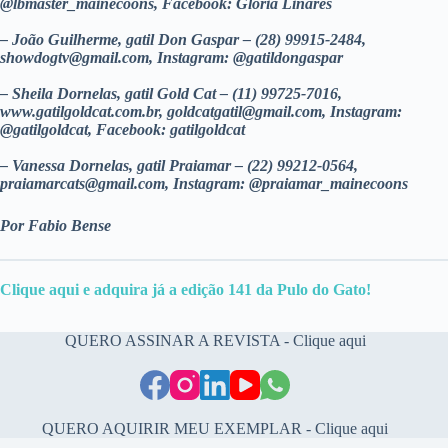
@lbmaster_mainecoons, Facebook: Glória Linares
– João Guilherme, gatil Don Gaspar – (28) 99915-2484,
showdogtv@gmail.com
, Instagram: @gatildongaspar
– Sheila Dornelas, gatil Gold Cat – (11) 99725-7016,
www.gatilgoldcat.com.br,
goldcatgatil@gmail.com
, Instagram:
@gatilgoldcat, Facebook: gatilgoldcat
– Vanessa Dornelas, gatil Praiamar – (22) 99212-0564,
praiamarcats@gmail.com
, Instagram: @praiamar_mainecoons
Por Fabio Bense
Clique aqui e adquir
a
já a edição 141 da Pulo do Gato!
QUERO ASSINAR A REVISTA - Clique aqui
QUERO AQUIRIR MEU EXEMPLAR - Clique aqui