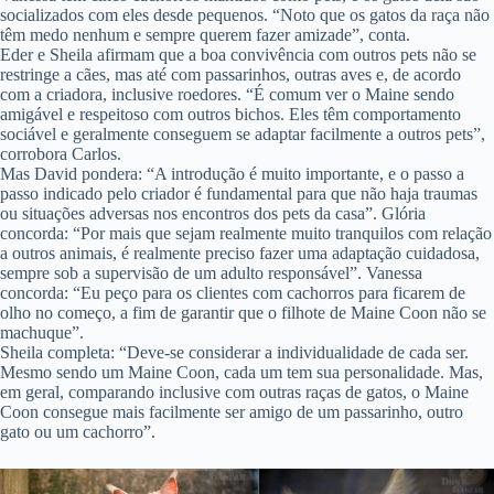
socializados com eles desde pequenos. “Noto que os gatos da raça não
têm medo nenhum e sempre querem fazer amizade”, conta.
Eder e Sheila afirmam que a boa convivência com outros pets não se
restringe a cães, mas até com passarinhos, outras aves e, de acordo
com a criadora, inclusive roedores. “É comum ver o Maine sendo
amigável e respeitoso com outros bichos. Eles têm comportamento
sociável e geralmente conseguem se adaptar facilmente a outros pets”,
corrobora Carlos.
Mas David pondera: “A introdução é muito importante, e o passo a
passo indicado pelo criador é fundamental para que não haja traumas
ou situações adversas nos encontros dos pets da casa”. Glória
concorda: “Por mais que sejam realmente muito tranquilos com relação
a outros animais, é realmente preciso fazer uma adaptação cuidadosa,
sempre sob a supervisão de um adulto responsável”. Vanessa
concorda: “Eu peço para os clientes com cachorros para ficarem de
olho no começo, a fim de garantir que o filhote de Maine Coon não se
machuque”.
Sheila completa: “Deve-se considerar a individualidade de cada ser.
Mesmo sendo um Maine Coon, cada um tem sua personalidade. Mas,
em geral, comparando inclusive com outras raças de gatos, o Maine
Coon consegue mais facilmente ser amigo de um passarinho, outro
gato ou um cachorro”.