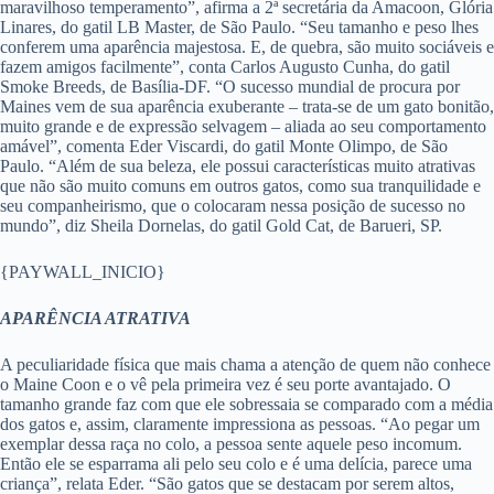
maravilhoso temperamento”, afirma a 2ª secretária da Amacoon, Glória
Linares, do gatil LB Master, de São Paulo. “Seu tamanho e peso lhes
conferem uma aparência majestosa. E, de quebra, são muito sociáveis e
fazem amigos facilmente”, conta Carlos Augusto Cunha, do gatil
Smoke Breeds, de Basília-DF. “O sucesso mundial de procura por
Maines vem de sua aparência exuberante – trata-se de um gato bonitão,
muito grande e de expressão selvagem – aliada ao seu comportamento
amável”, comenta Eder Viscardi, do gatil Monte Olimpo, de São
Paulo. “Além de sua beleza, ele possui características muito atrativas
que não são muito comuns em outros gatos, como sua tranquilidade e
seu companheirismo, que o colocaram nessa posição de sucesso no
mundo”, diz Sheila Dornelas, do gatil Gold Cat, de Barueri, SP.
{PAYWALL_INICIO}
APARÊNCIA ATRATIVA
A peculiaridade física que mais chama a atenção de quem não conhece
o Maine Coon e o vê pela primeira vez é seu porte avantajado. O
tamanho grande faz com que ele sobressaia se comparado com a média
dos gatos e, assim, claramente impressiona as pessoas. “Ao pegar um
exemplar dessa raça no colo, a pessoa sente aquele peso incomum.
Então ele se esparrama ali pelo seu colo e é uma delícia, parece uma
criança”, relata Eder. “São gatos que se destacam por serem altos,