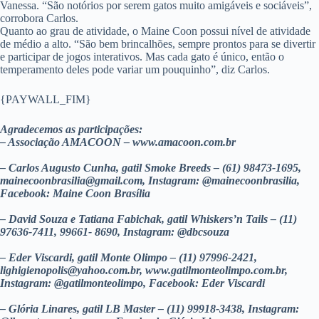
Vanessa. “São notórios por serem gatos muito amigáveis e sociáveis”,
corrobora Carlos.
Quanto ao grau de atividade, o Maine Coon possui nível de atividade
de médio a alto. “São bem brincalhões, sempre prontos para se divertir
e participar de jogos interativos. Mas cada gato é único, então o
temperamento deles pode variar um pouquinho”, diz Carlos.
{PAYWALL_FIM}
Agradecemos as participações:
– Associação AMACOON – www.amacoon.com.br
– Carlos Augusto Cunha, gatil Smoke Breeds – (61) 98473-1695,
mainecoonbrasilia@gmail.com
, Instagram: @mainecoonbrasilia,
Facebook: Maine Coon Brasília
– David Souza e Tatiana Fabichak, gatil Whiskers’n Tails – (11)
97636-7411, 99661- 8690, Instagram: @dbcsouza
– Eder Viscardi, gatil Monte Olimpo – (11) 97996-2421,
lighigienopolis@yahoo.com.br
, www.gatilmonteolimpo.com.br,
Instagram: @gatilmonteolimpo, Facebook: Eder Viscardi
– Glória Linares, gatil LB Master – (11) 99918-3438, Instagram: