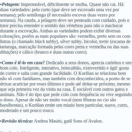
•Pelagem:
Impermeável, dificilmente se molha. Quase não cai. Há
duas variedades: pelo curto (que deve ser escovado uma vez por
semana); pelo semilongo (é necessário escovar duas vezes por
semana). Na cauda, a pelagem deve ser penteada com cuidado, pois o
tutor precisa entender o sentido das vértebras para não o machucar
durante a escovação. Ambas as variedades podem exibir diversas
colorações, porém as mais populares são: vermelho, preto sem ou com
listras (o chamado
black tabby
),
silver tabby
, bicolor,
tortie
(escama de
tartaruga, marcação formada pelas cores preta e vermelha ou das suas
diluições) e cálico (branco e duas outras cores).
•Como é tê-lo em casa?
Dedicado a seus donos, aprecia carinhos e um
bom colo. Inteligente, interativo, brincalhão, extrovertido e ágil: gosta
de correr e salta com grande facilidade. O Kurilian se relaciona bem
não só com familiares, mas também com desconhecidos, a ponto de se
deixar acariciar por esses últimos e pode até deitar-se próximo, mesmo
que seja primeira vez da visita na casa. É sociável com outros gatos e
animais. Não é do tipo que pede colo com frequência ou vive seguindo
o dono. Apesar de não ser muito vocal (nem fêmeas no cio são
barulhentas), o Kurilian emite um miado bem particular, suave, curto,
moderado e um pouco rouco.
•Revisão técnica:
Andrea Masini, gatil Sons of Avalon.