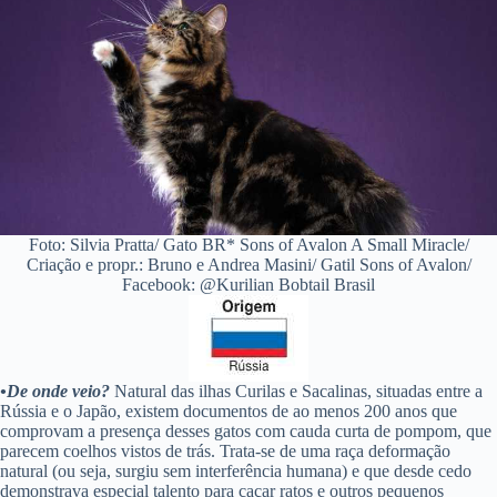
Foto: Silvia Pratta/ Gato BR* Sons of Avalon A Small Miracle/
Criação e propr.: Bruno e Andrea Masini/ Gatil Sons of Avalon/
Facebook: @Kurilian Bobtail Brasil
•De onde veio?
Natural das ilhas Curilas e Sacalinas, situadas entre a
Rússia e o Japão, existem documentos de ao menos 200 anos que
comprovam a presença desses gatos com cauda curta de pompom, que
parecem coelhos vistos de trás. Trata-se de uma raça deformação
natural (ou seja, surgiu sem interferência humana) e que desde cedo
demonstrava especial talento para caçar ratos e outros pequenos