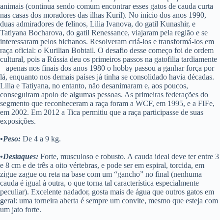
animais (continua sendo comum encontrar esses gatos de cauda curta
nas casas dos moradores das ilhas Kuril). No início dos anos 1990,
duas admiradores de felinos, Lilia Ivanova, do gatil Kunashir, e
Tatiyana Bocharova, do gatil Renessance, viajaram pela região e se
interessaram pelos bichanos. Resolveram criá-los e transformá-los em
raça oficial: o Kurilian Bobtail. O desafio desse começo foi de ordem
cultural, pois a Rússia deu os primeiros passos na gatofilia tardiamente
– apenas nos finais dos anos 1980 o hobby passou a ganhar força por
lá, enquanto nos demais países já tinha se consolidado havia décadas.
Lilia e Tatiyana, no entanto, não desanimaram e, aos poucos,
conseguiram apoio de algumas pessoas. As primeiras federações do
segmento que reconheceram a raça foram a WCF, em 1995, e a FIFe,
em 2002. Em 2012 a Tica permitiu que a raça participasse de suas
exposições.
•Peso:
De 4 a 9 kg.
•Destaques:
Forte, musculoso e robusto. A cauda ideal deve ter entre 3
e 8 cm e de três a oito vértebras, e pode ser em espiral, torcida, em
zigue zague ou reta na base com um “gancho” no final (nenhuma
cauda é igual à outra, o que torna tal característica especialmente
peculiar). Excelente nadador, gosta mais de água que outros gatos em
geral: uma torneira aberta é sempre um convite, mesmo que esteja com
um jato forte.