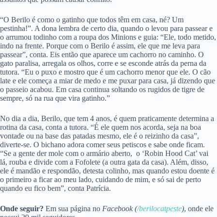
“O Berilo é como o gatinho que todos têm em casa, né? Um
pestinha!”. A dona lembra de certo dia, quando o levou para passear e
o arrumou todinho com a roupa dos Minions e guia: “Ele, todo metido,
indo na frente. Porque com o Berilo é assim, ele que me leva para
passear”, conta. Eis então que aparece um cachorro no caminho. O
gato paralisa, arregala os olhos, corre e se esconde atrás da perna da
tutora. “Eu o puxo e mostro que é um cachorro menor que ele. O cão
late e ele começa a miar de medo e me puxar para casa, já dizendo que
o passeio acabou. Em casa continua soltando os rugidos de tigre de
sempre, só na rua que vira gatinho.”
No dia a dia, Berilo, que tem 4 anos, é quem praticamente determina a
rotina da casa, conta a tutora. “É ele quem nos acorda, seja na boa
vontade ou na base das patadas mesmo, ele é o reizinho da casa”,
diverte-se. O bichano adora comer seus petiscos e sabe onde ficam.
“Se a gente der mole com o armário aberto,
o ‘Robin Hood Cat’ vai
lá, rouba e divide com a Fofolete (a outra gata da casa). Além, disso,
ele é mandão e respondão, detesta colinho, mas quando estou doente é
o primeiro a ficar ao meu lado, cuidando de mim, e só sai de perto
quando eu fico bem”, conta Patrícia.
Onde seguir?
Em sua página no
Facebook (
/berilocatpeste
)
, onde ele