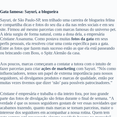
Gata famosa: Sayuri, a blogueira
Sayuri, de São Paulo-SP, tem trilhado uma carreira de blogueira felina
e compartilha dicas e fotos do seu dia a dia nas redes sociais e em seu
site. Firmou até mesmo parcerias com marcas famosas do universo pet.
A ideia surgiu de forma natural, conta a dona dela, a empresária
Cristiane Assanuma. Como postava muitas
fotos da gata
em seus
perfis pessoais, ela resolveu criar uma conta específica para a gata.
Entre as fotos que fazem mais sucesso estão as que ela está passeando
ou brincando com Boss, o Spitz Alemão da casa.
Aos poucos, marcas começaram a contatar a tutora com o intuito de
fazer parcerias para criar
ações de marketing
com Sayuri. “Nós como
influenciadores, temos um papel de extrema importância para nossos
seguidores, só divulgamos produtos e marcas de qualidade, então por
muitas vezes tivemos que dizer ‘não’ para possíveis patrocinadores.”
Cristiane é empresária e trabalha o dia inteiro fora, por isso grande
parte das fotos de divulgação são feitas durante o final de semana. “A
verdade é que os nossos seguidores gostam de ver essas novidades que
acabamos trazendo, quanto mais marcas se tornam parceiras, maior o
interesse dos seguidores em acompanhar a nossa rotina. Quem tem