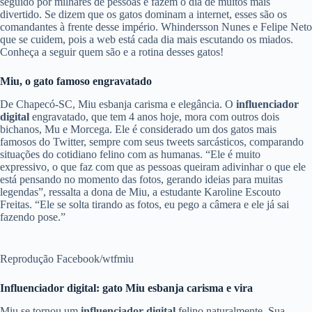
seguido por milhares de pessoas e fazem o dia de muitos mais
divertido. Se dizem que os gatos dominam a internet, esses são os
comandantes à frente desse império. Whindersson Nunes e Felipe Neto
que se cuidem, pois a web está cada dia mais escutando os miados.
Conheça a seguir quem são e a rotina desses gatos!
Miu, o gato famoso engravatado
De Chapecó-SC, Miu esbanja carisma e elegância. O
influenciador
digital
engravatado, que tem 4 anos hoje, mora com outros dois
bichanos, Mu e Morcega. Ele é considerado um dos gatos mais
famosos do Twitter, sempre com seus tweets sarcásticos, comparando
situações do cotidiano felino com as humanas. “Ele é muito
expressivo, o que faz com que as pessoas queiram adivinhar o que ele
está pensando no momento das fotos, gerando ideias para muitas
legendas”, ressalta a dona de Miu, a estudante Karoline Escouto
Freitas. “Ele se solta tirando as fotos, eu pego a câmera e ele já sai
fazendo pose.”
Reprodução Facebook/wtfmiu
Influenciador digital: gato Miu esbanja carisma e vira
Miu se tornou um
influenciador digital
felino naturalmente. Sua