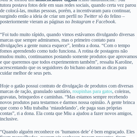
tutora postava fotos dele em suas redes sociais, quando certa vez parou
de colocá-las, muitas pessoas, porém, a incentivaram para continuar,
surgindo então a ideia de criar um perfil no
Twitter
só do felino –
posteriormente vieram as páginas no
Instagram
e
Facebook
.
“Foi tudo muito rápido, quando vimos estávamos divulgando diversas
marcas que sempre admiramos, mas o primeiro contato para
divulgações a gente nunca esquece”, lembra a dona. “Com o tempo
fomos aprendendo como tudo funciona. A rotina de postagens não
mudou muito, continuamos postando somente produtos que aprovamos
e que queremos que todos experimentem também”, ressalta Karoline,
acrescentando que os seguidores do bichano adoram as dicas para
cuidar melhor de seus pets.
Hoje o gatão possui contrato de divulgação de produtos com diversas
marcas de ração, granulado sanitário,
roupinhas para gatos
, coleiras,
gravatas, brinquedos e caminhas. “Mas estamos sempre recebendo
novos produtos para testarmos e darmos nossa opinião. A gente brinca
que como o Miu trabalha ‘miaudelando’, ele paga suas próprias
contas”, ri a dona. Ela conta que Miu a ajudou a fazer novos amigos,
inclusive.
“Quando alguém reconhece os ‘humanos dele’ é bem engraçado. Eles