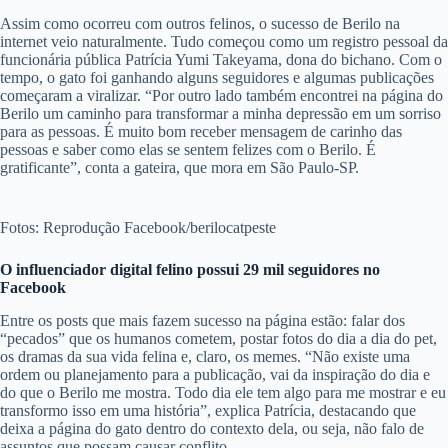
Assim como ocorreu com outros felinos, o sucesso de Berilo na
internet veio naturalmente. Tudo começou como um registro pessoal da
funcionária pública Patrícia Yumi Takeyama, dona do bichano. Com o
tempo, o gato foi ganhando alguns seguidores e algumas publicações
começaram a viralizar. “Por outro lado também encontrei na página do
Berilo um caminho para transformar a minha depressão em um sorriso
para as pessoas. É muito bom receber mensagem de carinho das
pessoas e saber como elas se sentem felizes com o Berilo. É
gratificante”, conta a gateira, que mora em São Paulo-SP.
Fotos: Reprodução Facebook/berilocatpeste
O influenciador digital felino possui 29 mil seguidores no
Facebook
Entre os posts que mais fazem sucesso na página estão: falar dos
“pecados” que os humanos cometem, postar fotos do dia a dia do pet,
os dramas da sua vida felina e, claro, os memes. “Não existe uma
ordem ou planejamento para a publicação, vai da inspiração do dia e
do que o Berilo me mostra. Todo dia ele tem algo para me mostrar e eu
transformo isso em uma história”, explica Patrícia, destacando que
deixa a página do gato dentro do contexto dela, ou seja, não falo de
assuntos que possam causar conflito.