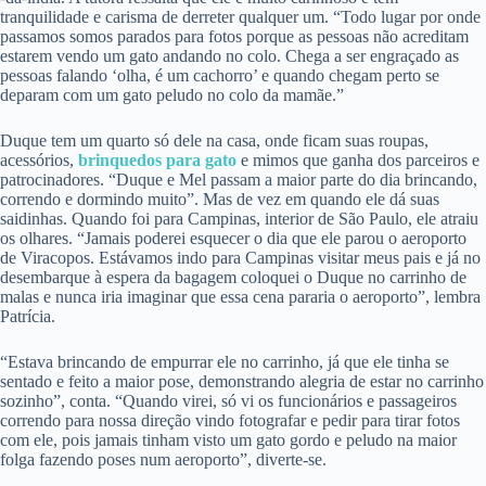
tranquilidade e carisma de derreter qualquer um. “Todo lugar por onde
passamos somos parados para fotos porque as pessoas não acreditam
estarem vendo um gato andando no colo. Chega a ser engraçado as
pessoas falando ‘olha, é um cachorro’ e quando chegam perto se
deparam com um gato peludo no colo da mamãe.”
Duque tem um quarto só dele na casa, onde ficam suas roupas,
acessórios,
brinquedos para gato
e mimos que ganha dos parceiros e
patrocinadores. “Duque e Mel passam a maior parte do dia brincando,
correndo e dormindo muito”. Mas de vez em quando ele dá suas
saidinhas. Quando foi para Campinas, interior de São Paulo, ele atraiu
os olhares. “Jamais poderei esquecer o dia que ele parou o aeroporto
de Viracopos. Estávamos indo para Campinas visitar meus pais e já no
desembarque à espera da bagagem coloquei o Duque no carrinho de
malas e nunca iria imaginar que essa cena pararia o aeroporto”, lembra
Patrícia.
“Estava brincando de empurrar ele no carrinho, já que ele tinha se
sentado e feito a maior pose, demonstrando alegria de estar no carrinho
sozinho”, conta. “Quando virei, só vi os funcionários e passageiros
correndo para nossa direção vindo fotografar e pedir para tirar fotos
com ele, pois jamais tinham visto um gato gordo e peludo na maior
folga fazendo poses num aeroporto”, diverte-se.