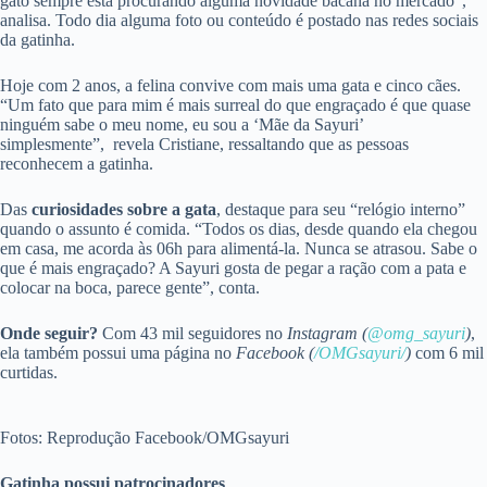
gato sempre está procurando alguma novidade bacana no mercado”,
analisa. Todo dia alguma foto ou conteúdo é postado nas redes sociais
da gatinha.
Hoje com 2 anos, a felina convive com mais uma gata e cinco cães.
“Um fato que para mim é mais surreal do que engraçado é que quase
ninguém sabe o meu nome, eu sou a ‘Mãe da Sayuri’
simplesmente”,
revela Cristiane, ressaltando que as pessoas
reconhecem a gatinha.
Das
curiosidades sobre a gata
, destaque para seu “relógio interno”
quando o assunto é comida. “Todos os dias, desde quando ela chegou
em casa, me acorda às 06h para alimentá-la. Nunca se atrasou. Sabe o
que é mais engraçado? A Sayuri gosta de pegar a ração com a pata e
colocar na boca, parece gente”, conta.
Onde seguir?
Com 43 mil seguidores no
Instagram (
@omg_sayuri
)
,
ela também possui uma página no
Facebook (
/OMGsayuri/
)
com 6 mil
curtidas.
Fotos: Reprodução Facebook/OMGsayuri
Gatinha possui patrocinadores