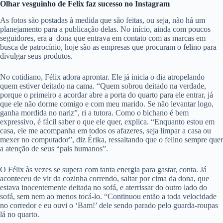
Olhar vesguinho de Felix faz sucesso no Instagram
As fotos são postadas à medida que são feitas, ou seja, não há um
planejamento para a publicação delas. No início, ainda com poucos
seguidores, era a
dona que entrava em contato com as marcas em
busca de patrocínio, hoje são as empresas que procuram o felino para
divulgar seus produtos.
No cotidiano, Félix adora aprontar. Ele já inicia o dia atropelando
quem estiver deitado na cama. “Quem sobrou deitado na verdade,
porque o primeiro a acordar abre a porta do quarto para ele entrar, já
que ele não dorme comigo e com meu marido. Se não levantar logo,
ganha mordida no nariz”, ri a tutora. Como o bichano é bem
expressivo, é fácil saber o que ele quer, explica. “Enquanto estou em
casa, ele me acompanha em todos os afazeres, seja limpar a casa ou
mexer no computador”, diz Érika, ressaltando que o felino sempre quer
a atenção de seus “pais humanos”.
O Félix às vezes se supera com tanta energia para gastar, conta. Já
aconteceu de vir da cozinha correndo, saltar por cima da dona, que
estava inocentemente deitada no sofá, e aterrissar do outro lado do
sofá, sem nem ao menos tocá-lo. “Continuou então a toda velocidade
no corredor e eu ouvi o ‘Bam!’ dele sendo parado pelo guarda-roupas
lá no quarto.