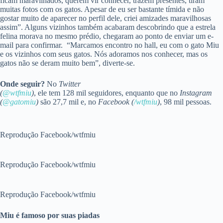
ficam maravilhados, querem vir conhecer, trazem presentes, tiram
muitas fotos com os gatos. Apesar de eu ser bastante tímida e não
gostar muito de aparecer no perfil dele, criei amizades maravilhosas
assim”. Alguns vizinhos também acabaram descobrindo que a estrela
felina morava no mesmo prédio, chegaram ao ponto de enviar um e-
mail para confirmar.
“Marcamos encontro no hall, eu com o gato Miu
e os vizinhos com seus gatos. Nós adoramos nos conhecer, mas os
gatos não se deram muito bem”, diverte-se.
Onde seguir?
No
Twitter
(
@wtfmiu
)
, ele tem 128 mil seguidores, enquanto que no
Instagram
(
@gatomiu
)
são 27,7 mil e, no
Facebook (
/wtfmiu
)
, 98 mil pessoas.
Reprodução Facebook/wtfmiu
Reprodução Facebook/wtfmiu
Reprodução Facebook/wtfmiu
Miu é famoso por suas piadas