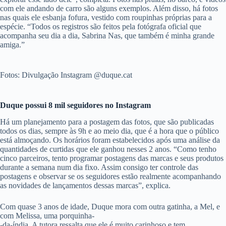
com ele andando de carro são alguns exemplos. Além disso, há fotos
nas quais ele esbanja fofura, vestido com roupinhas próprias para a
espécie. “Todos os registros são feitos pela fotógrafa oficial que
acompanha seu dia a dia, Sabrina Nas, que também é minha grande
amiga.”
Fotos: Divulgação Instagram @duque.cat
Duque possui 8 mil seguidores no Instagram
Há um planejamento para a postagem das fotos, que são publicadas
todos os dias, sempre às 9h e ao meio dia, que é a hora que o público
está almoçando. Os horários foram estabelecidos após uma análise da
quantidades de curtidas que ele ganhou nesses 2 anos. “Como tenho
cinco parceiros, tento programar postagens das marcas e seus produtos
durante a semana num dia fixo. Assim consigo ter controle das
postagens e observar se os seguidores estão realmente acompanhando
as novidades de lançamentos dessas marcas”, explica.
Com quase 3 anos de idade, Duque mora com outra gatinha, a Mel, e
com Melissa, uma porquinha-
-da-índia. A tutora ressalta que ele é muito carinhoso e tem