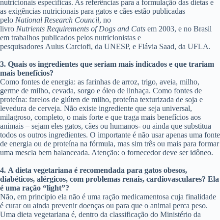
nutricionais específicas. As referências para a formulação das dietas e
as exigências nutricionais para gatos e cães estão publicadas
pelo
National Research Council
, no
livro
Nutrients Requirements of Dogs and Cats
em 2003, e no Brasil
em trabalhos publicados pelos nutricionistas e
pesquisadores Aulus Carciofi, da UNESP, e Flávia Saad, da UFLA.
3.
Quais os ingredientes que seriam mais indicados e que trariam
mais benefícios?
Como fontes de energia: as farinhas de arroz, trigo, aveia, milho,
germe de milho, cevada, sorgo e óleo de linhaça. Como fontes de
proteína: farelos de glúten de milho, proteína texturizada de soja e
levedura de cerveja. Não existe ingrediente que seja universal,
milagroso, completo, o mais forte e que traga mais benefícios aos
animais – sejam eles gatos, cães ou humanos- ou ainda que substitua
todos os outros ingredientes. O importante é não usar apenas uma fonte
de energia ou de proteína na fórmula, mas sim três ou mais para formar
uma mescla bem balanceada. Atenção: o fornecedor deve ser idôneo.
4.
A dieta vegetariana é recomendada para gatos obesos,
diabéticos, alérgicos, com problemas renais, cardiovasculares? Ela
é uma ração “light”?
Não, em principio ela não é uma ração medicamentosa cuja finalidade
é curar ou ainda prevenir doenças ou para que o animal perca peso.
Uma dieta vegetariana é, dentro da classificação do Ministério da