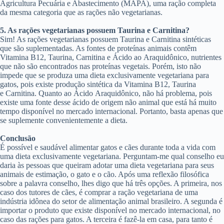
Agricultura Pecuária e Abastecimento (MAPA), uma ração completa
da mesma categoria que as rações não vegetarianas.
5. As rações vegetarianas possuem Taurina e Carnitina?
Sim! As rações vegetarianas possuem Taurina e Carnitina sintéticas
que são suplementadas. As fontes de proteínas animais contêm
Vitamina B12, Taurina, Carnitina e Ácido ao Araquidônico, nutrientes
que não são encontrados nas proteínas vegetais. Porém, isto não
impede que se produza uma dieta exclusivamente vegetariana para
gatos, pois existe produção sintética da Vitamina B12, Taurina
e Carnitina. Quanto ao Ácido Araquidônico, não há problema, pois
existe uma fonte desse ácido de origem não animal que está há muito
tempo disponível no mercado internacional. Portanto, basta apenas que
se suplemente convenientemente a dieta.
Conclusão
É possível e saudável alimentar gatos e cães durante toda a vida com
uma dieta exclusivamente vegetariana. Perguntam-me qual conselho eu
daria às pessoas que queiram adotar uma dieta vegetariana para seus
animais de estimação, o gato e o cão. Após uma reflexão filosófica
sobre a palavra conselho, lhes digo que há três opções. A primeira, nos
caso dos tutores de cães, é comprar a ração vegetariana de uma
indústria idônea do setor de alimentação animal brasileiro. A segunda é
importar o produto que existe disponível no mercado internacional, no
caso das rações para gatos. A terceira é fazê-la em casa, para tanto é