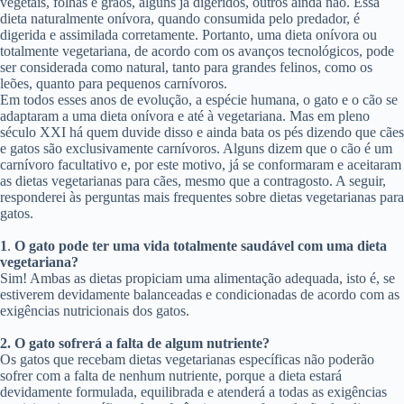
vegetais, folhas e grãos, alguns já digeridos, outros ainda não. Essa
dieta naturalmente onívora, quando consumida pelo predador, é
digerida e assimilada corretamente. Portanto, uma dieta onívora ou
totalmente vegetariana, de acordo com os avanços tecnológicos, pode
ser considerada como natural, tanto para grandes felinos, como os
leões, quanto para pequenos carnívoros.
Em todos esses anos de evolução, a espécie humana, o gato e o cão se
adaptaram a uma dieta onívora e até à vegetariana. Mas em pleno
século XXI há quem duvide disso e ainda bata os pés dizendo que cães
e gatos são exclusivamente carnívoros. Alguns dizem que o cão é um
carnívoro facultativo e, por este motivo, já se conformaram e aceitaram
as dietas vegetarianas para cães, mesmo que a contragosto. A seguir,
responderei às perguntas mais frequentes sobre dietas vegetarianas para
gatos.
1
.
O gato pode ter uma vida totalmente saudável com uma dieta
vegetariana?
Sim! Ambas as dietas propiciam uma alimentação adequada, isto é, se
estiverem devidamente balanceadas e condicionadas de acordo com as
exigências nutricionais dos gatos.
2.
O gato sofrerá a falta de algum nutriente?
Os gatos que recebam dietas vegetarianas específicas não poderão
sofrer com a falta de nenhum nutriente, porque a dieta estará
devidamente formulada, equilibrada e atenderá a todas as exigências