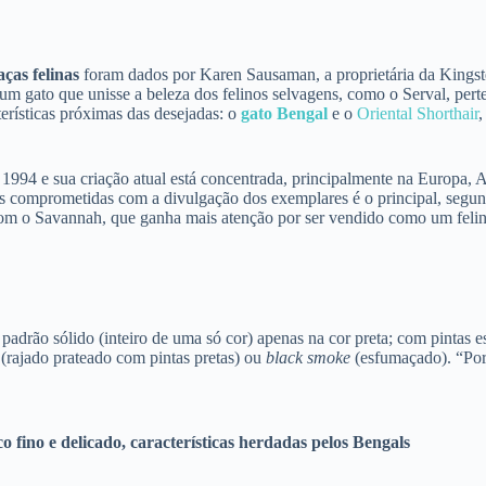
aças felinas
foram dados por Karen Sausaman, a proprietária da Kingster
um gato que unisse a beleza dos felinos selvagens, como o Serval, perte
erísticas próximas das desejadas: o
gato Bengal
e o
Oriental Shorthair
,
94 e sua criação atual está concentrada, principalmente na Europa, Au
soas comprometidas com a divulgação dos exemplares é o principal, seg
 com o Savannah, que ganha mais atenção por ser vendido como um fel
adrão sólido (inteiro de uma só cor) apenas na cor preta; com pintas e
(rajado prateado com pintas pretas) ou
black smoke
(esfumaçado). “Por 
ino e delicado, características herdadas pelos Bengals