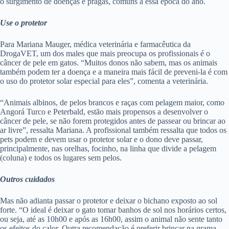
o
surgimento
de
doenças
e
pragas
,
comuns
a
essa
época
do
ano
.
Use o protetor
Para Mariana Mauger, médica veterinária e farmacêutica da
DrogaVET, um dos males que mais preocupa os profissionais é o
câncer de pele em gatos. “Muitos donos não sabem, mas os animais
também podem ter a doença e a maneira mais fácil de preveni-la é com
o uso do protetor solar especial para eles”, comenta a veterinária.
“Animais albinos, de pelos brancos e raças com pelagem maior, como
Angorá Turco e Peterbald, estão mais propensos a desenvolver o
câncer de pele, se não forem protegidos antes de passear ou brincar ao
ar livre”, ressalta Mariana. A profissional também ressalta que todos os
pets podem e devem usar o protetor solar e o dono deve passar,
principalmente, nas orelhas, focinho, na linha que divide a pelagem
(coluna) e todos os lugares sem pelos.
Outros cuidados
Mas não adianta passar o protetor e deixar o bichano exposto ao sol
forte. “O ideal é deixar o gato tomar banhos de sol nos horários certos,
ou seja, até as 10h00 e após as 16h00, assim o animal não sente tanto
os efeitos do calor. Outra recomendação é preferir brincar na grama,