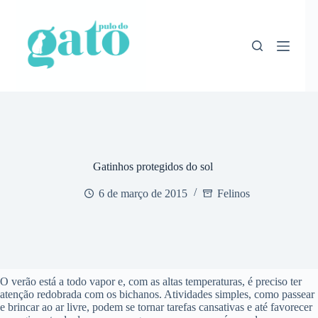
Pular
para
o
conteúdo
Gatinhos protegidos do sol
6 de março de 2015
Felinos
O
verão
está
a
todo
vapor e, com as
altas
temperaturas
,
é
preciso
ter
atenção
redobrada
com
os
bichanos
.
Atividades
simples,
como
passear
e
brincar
ao
ar
livre
,
podem
se
tornar
tarefas
cansativas
e
até
favorecer