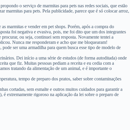
propondo o serviço de marmitas para pets nas redes sociais, que estão
zar marmitas para pets. Pela publicidade, parece que é só colocar arroz,
ar as marmitas e vender em pet shops. Porém, após a compra do
sta foi negativa e evasiva, pois, me foi dito que um dos integrantes
 procurar, ou seja, continuei sem resposta. Novamente tentei a
 complicou. Nunca me responderam e acho que me bloquearam!
so, pode ser uma armadilha para quem busca esse tipo de modelo de
nários. Dei início a uma série de estudos (de forma autoditada) onde
ceita que fiz. Muitas pessoas pediam a receita e eu cedia com a
estamos tratando da alimentação de um animal, e é importante o
mperatura, tempo de preparo dos pratos, saber sobre contaminações
nhas cortadas, sem esmalte e outros muitos cuidados para garantir a
, é extremamente rigoroso na aplicação da lei sobre o preparo de