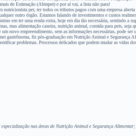
ais de Estimação (Abinpet) e por aí vai, a lista não para!
um nutricionista pet, ter todos os tributos pagos com uma empresa abert
ualquer outro órgão. Estamos falando de investimentos e custos realmen
mo em ter uma renda extra, hoje em dia tão necessária, sentindo a sup
emas, mas alimentação caseira, nutrição animal, comida para pets, seja
 um novo empreendimento, sem as informações necessárias, pode ser u
mei gastrônoma, fiz pós-graduação em Nutrição Animal e Segurança Alime
identificar problemas. Processos delicados que podem mudar as vidas do
 especialização nas áreas de Nutrição Animal e Segurança Alimentar; 