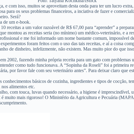
Foto: Tatyana Kochkina/iStock
 e com isso, muitos se aproveitam desta onda para ter um lucro extra, 
a para os seus problemas financeiros, a inciativa de fazer e comerciali
eiro. Será?
ra de um e-book.
 10 receitas a um valor razoável de R$ 67,00 para “aprender” a prepar
 montou as receitas seria (no mínimo) um médico-veterinário, e a respo
 profissional e me foi informado um nome bastante comum, impossível de
os experimentos foram feitos com o uso das tais receitas, e aí a coisa
ganho de dinheiro, infelizmente, não existem. Mas muito pior do que is
em 2002, fazendo minha própria receita para um gato com problemas uri
 entender como tudo funcionava. A “Sopinha da Roseli” foi a primeira re
ária, por favor fale com seu veterinário antes”. Para deixar claro que 
s conhecimentos básicos de cozinha, ingredientes e tipos de cocção, te
 nos alimentos etc.
lho, com touca, luvas quando necessário, a higiene é imprescindível, u
t é muito mais rigoroso! O Ministério da Agricultura e Pecuária (MAPA)
descumprimento.