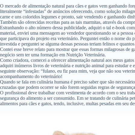
O mercado de alimentação natural para cães e gatos vem ganhando força,
literalmente “infestadas” de anúncios oferecendo, como solução milagros
carne e uns coloridos legumes e pronto, sair vendendo e ganhando dinh
Também são oferecidas receitas para as tais marmitas, através da comp
Estranhando o alto número dessa publicidade, adquiri o tal e-book com
material, enviei uma mensagem ao vendedor questionando se a pessoa que
que participava do projeto era veterinário. Perguntei então o nome do
investida e perguntei se alguma dessas pessoas teriam felinos e quant
Contei esse breve relato para mostrar que essas formas milagrosas de 
negócio sem ter uma formação em Nutrição Veterinária.
Como criadora, comecei a oferecer alimentação natural aos meus gatos 
adquiri inúmeros livros de veterinária e nutrição animal para estudar e
seguinte observação: “fulano, eu fiz para mim, veja que não sou veterin
acompanhamento do veterinário!
Quando se fala em culinária humana é preciso saber que são necessário
cruzadas que podem ocorrer se não forem seguidas regras de segurança
O profissional deve trabalhar com vestimenta de acordo com o seu traba
segurança do alimento a ser consumido. Em se tratando de culinária pe
alimentos para cães e gatos, tendo, inclusive, multas pesadas em seu 