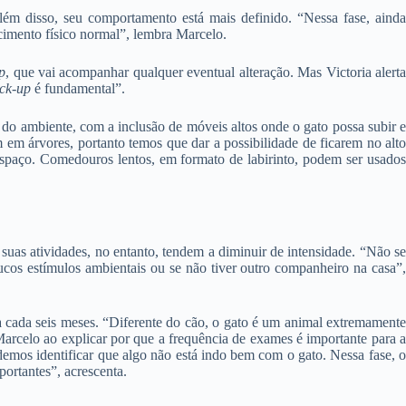
lém disso, seu comportamento está mais definido. “Nessa fase, ainda
cimento físico normal”, lembra Marcelo.
p
, que vai acompanhar qualquer eventual alteração. Mas Victoria alert
ck-up
é fundamental”.
 do ambiente, com a inclusão de móveis altos onde o gato possa subir e
m em árvores, portanto temos que dar a possibilidade de ficarem no alto
espaço. Comedouros lentos, em formato de labirinto, podem ser usados
suas atividades, no entanto, tendem a diminuir de intensidade. “Não se
cos estímulos ambientais ou se não tiver outro companheiro na casa”,
a cada seis meses. “Diferente do cão, o gato é um animal extremament
Marcelo ao explicar por que a frequência de exames é importante para a
os identificar que algo não está indo bem com o gato. Nessa fase, o
portantes”, acrescenta.