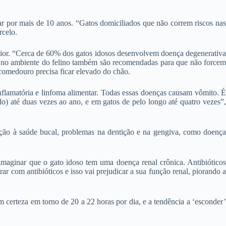
gar por mais de 10 anos. “Gatos domiciliados que não correm riscos nas
rcelo.
maior. “Cerca de 60% dos gatos idosos desenvolvem doença degenerativa
ças no ambiente do felino também são recomendadas para que não forcem
o comedouro precisa ficar elevado do chão.
nflamatória e linfoma alimentar. Todas essas doenças causam vômito. É
lo) até duas vezes ao ano, e em gatos de pelo longo até quatro vezes”,
ação à saúde bucal, problemas na dentição e na gengiva, como doença
imaginar que o gato idoso tem uma doença renal crônica. Antibióticos
ar com antibióticos e isso vai prejudicar a sua função renal, piorando a
 certeza em torno de 20 a 22 horas por dia, e a tendência a ‘esconder’