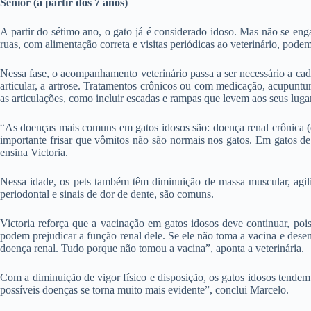
Sênior (a partir dos 7 anos)
A partir do sétimo ano, o gato já é considerado idoso. Mas não se eng
ruas, com alimentação correta e visitas periódicas ao veterinário, pod
Nessa fase, o acompanhamento veterinário passa a ser necessário a ca
articular, a artrose. Tratamentos crônicos ou com medicação, acupunt
as articulações, como incluir escadas e rampas que levem aos seus lugar
“As doenças mais comuns em gatos idosos são: doença renal crônica (qu
importante frisar que vômitos não são normais nos gatos. Em gatos de 
ensina Victoria.
Nessa idade, os pets também têm diminuição de massa muscular, agil
periodontal e sinais de dor de dente, são comuns.
Victoria reforça que a vacinação em gatos idosos deve continuar, po
podem prejudicar a função renal dele. Se ele não toma a vacina e desenvo
doença renal. Tudo porque não tomou a vacina”, aponta a veterinária.
Com a diminuição de vigor físico e disposição, os gatos idosos tendem 
possíveis doenças se torna muito mais evidente”, conclui Marcelo.