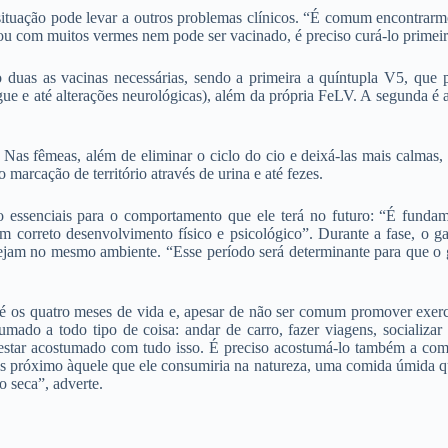
 a situação pode levar a outros problemas clínicos. “É comum encontra
ou com muitos vermes nem pode ser vacinado, é preciso curá-lo primeiro
ão duas as vacinas necessárias, sendo a primeira a quíntupla V5, que
gue e até alterações neurológicas), além da própria FeLV. A segunda é a
Nas fêmeas, além de eliminar o ciclo do cio e deixá-las mais calmas, 
marcação de território através de urina e até fezes.
 essenciais para o comportamento que ele terá no futuro: “É fundam
m correto desenvolvimento físico e psicológico”. Durante a fase, o 
stejam no mesmo ambiente.
“Esse período será determinante para que o 
é os quatro meses de vida e, apesar de não ser comum promover exercíc
ado a todo tipo de coisa: andar de carro, fazer viagens, socializar 
 estar acostumado com tudo isso. É preciso acostumá-lo também a comid
mais próximo àquele que ele consumiria na natureza, uma comida úmida 
o seca”, adverte.