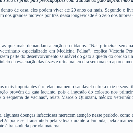
ais são as principais preocupações com a saúde do gato dependendo d
 dentro de casa, eles podem viver até 20 anos ou mais. Segundo o liv
m dos grandes motivos por trás dessa longevidade é o zelo dos tutores
tre as que mais demandam atenção e cuidados. “Nas primeiras semana
veterinário especializado em Medicina Felina”, explica Victoria Pe
Fazem parte do desenvolvimento saudável do gato a queda do cordão umbi
nício da evacuação das fezes e urina na terceira semana e o apareciment
 mais importantes é o relacionamento saudável entre a mãe e seus fil
ção provém da gata lactante, pois a ingestão do colostro nos primeir
ne o esquema de vacinas”, relata Marcelo Quinzani, médico veterinár
ção, algumas doenças infecciosas merecem atenção nesse período, como
eLV pode ser transmitida pela saliva durante a lambida, pela amame
te é transmitida por via materna.