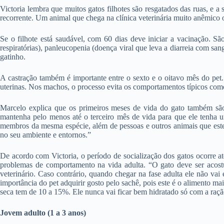
Victoria lembra que muitos gatos filhotes são resgatados das ruas, e
recorrente. Um animal que chega na clínica veterinária muito anêmico 
Se o filhote está saudável, com 60 dias deve iniciar a vacinação. S
respiratórias), panleucopenia (doença viral que leva a diarreia com san
gatinho.
A castração também é importante entre o sexto e o oitavo mês do pet. 
uterinas. Nos machos, o processo evita os comportamentos típicos como 
Marcelo explica que os primeiros meses de vida do gato também são
mantenha pelo menos até o terceiro mês de vida para que ele tenha u
membros da mesma espécie, além de pessoas e outros animais que e
no seu ambiente e entornos.”
De acordo com Victoria, o período de socialização dos gatos ocorre at
problemas de comportamento na vida adulta. “O gato deve ser acostum
veterinário. Caso contrário, quando chegar na fase adulta ele não vai
importância do pet adquirir gosto pelo sachê, pois este é o alimento 
seca tem de 10 a 15%. Ele nunca vai ficar bem hidratado só com a raçã
Jovem adulto (1 a 3 anos)