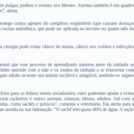
rmos pulgas, piolhos e vermes nos filhotes. Anemia também é um quadro
”, alerta.
 protege contra agentes do complexo respiratório (que causam doenças
 vacina antirrábica, que pode ser aplicada no terceiro ou quarto mês do
a cirurgia pode evitar câncer de mama, câncer nos ovários e infecções
ental que esse processo de aprendizado materno junto da ninhada se
gatinho aprende com a mãe e os irmãos de ninhada a se relacionar com
gato adulto se torne um animal sociável e amigável, sentindo-se seguro
ios para os felinos serem socializados, estes poderiam ajudar a evitar
com cachorros e outros animais, crianças, idosos, adultos. Até com o
as, como sachês e petiscos”, comenta a veterinária. Ela alerta para a
que auxilia na sua hidratação. “O sachê tem quase 80% de água. A ração