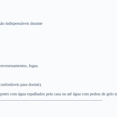
são indispensáveis durante
 envenenamentos, fugas.
 confortáveis para dormir).
, potes com água espalhados pela casa ou até água com pedras de gelo (
_________________________________________________