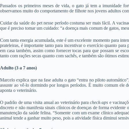
Passados os primeiros meses de vida, o gato já tem a imunidade for
observamos muito do comportamento de filhote nos jovens adultos com a
Cuidar da saúde do pet nesse período costuma ser mais fácil. A vacina
que é preciso tomar um cuidado: “a doença mais comum de gatos, mesmo
Com tanta energia acumulada, este é um excelente momento para intensif
prateleiras, é importante tanto para incentivar o exercício quanto par
em casa também, assim como fornecer tocas para que possam se escond
tanto com rações secas quanto com sachês, e também são ótimos estimul
Adulto (3 a 7 anos)
Marcelo explica que na fase adulta o gato “entra no piloto automático
assuste ao vê-lo dormindo por longos períodos. É muito comum ele do
aponta o veterinário.
O padrão de uma visita anual ao veterinário para
check-ups
e vacinaçõ
discreto e não manifesta sinais clínicos de doenças de forma evidente
manutenção da saúde felina. “Somente com um exame clínico adequado,
animal tende a ganhar muito peso, pois a atividade física diminui sens