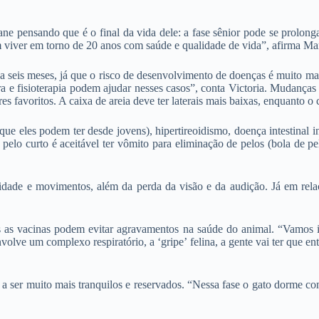
ane pensando que é o final da vida dele: a fase sênior pode se prolon
em viver em torno de 20 anos com saúde e qualidade de vida”, afirma Ma
da seis meses, já que o risco de desenvolvimento de doenças é muito 
ura e fisioterapia podem ajudar nesses casos”, conta Victoria. Mudan
es favoritos. A caixa de areia deve ter laterais mais baixas, enquanto 
e eles podem ter desde jovens), hipertireoidismo, doença intestinal i
pelo curto é aceitável ter vômito para eliminação de pelos (bola de pe
idade e movimentos, além da perda da visão e da audição. Já em rel
is as vacinas podem evitar agravamentos na saúde do animal. “Vamos 
lve um complexo respiratório, a ‘gripe’ felina, a gente vai ter que entr
a ser muito mais tranquilos e reservados. “Nessa fase o gato dorme com