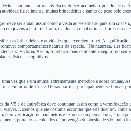
talecida, portanto tem menos riscos de ser acometido por doenças. A
tividade física intensa, muitas brincadeiras e ganho de peso pelo cres
ção deve ser anual, assim como a visita ao veterinário para um
check-u
 em jovens a partir de 1 ano, é a doença renal crônica. Por isso o
che
icar as brincadeiras e atividades que exercitem o pet. A “gatificação”
a promover comportamentos naturais da espécie. “Na natureza, eles fica
er”, diz Victoria. Assim, o pet fica mais confiante e seguro no seu 
antes físicos e cognitivos.
”, uma vez que é um animal extremamente metódico e adora rotinas. As 
rmir em torno de 15 a 20 horas por dia, principalmente se houver pou
es da V5 e da antirrábica deve continuar, assim como a vermifugação 
 ou visível. Dizemos que ele costuma esconder que está doente”, conta 
 com verificação de parâmetros e exames complementares, é que podem
ivelmente, portanto os cuidados de prevenção de obesidade são muito im