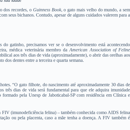
a sua idade
ro dos recordes, o
Guinness Book
, o gato mais velho do mundo, a se
 com seus bichanos. Contudo, apesar de alguns cuidados valerem para a
s do gatinho, precisamos ver se o desenvolvimento está acontecendo
reira, médica veterinária membro da
American Association of Felin
lical aos três dias de vida (aproximadamente), o abrir das orelhas aos
o dos dentes entre a terceira e quarta semana.
hotes. “O gato filhote, do nascimento até aproximadamente 30 dias de
os três dias de vida será fundamental para que ele adquira imunidade
io formado pela Unesp de Jaboticabal-SP com residência em Clínica e
 a FIV (imunodeficiência felina) – também conhecida como AIDS felina
ntação ou pela placenta, caso a mãe tenha a doença. A FIV também é