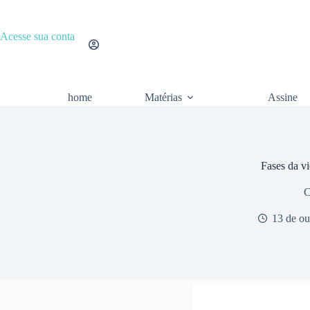
Pular
para
o
Acesse sua conta
conteúdo
home
Matérias
Assine
Fases da v
C
13 de ou