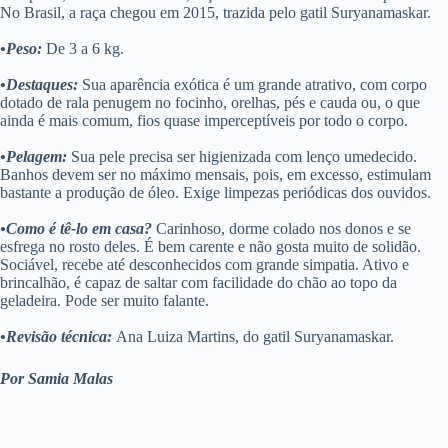
No Brasil, a raça chegou em 2015, trazida pelo gatil Suryanamaskar.
•Peso:
De 3 a 6 kg.
•Destaques:
Sua aparência exótica é um grande atrativo, com corpo
dotado de rala penugem no focinho, orelhas, pés e cauda ou, o que
ainda é mais comum, fios quase imperceptíveis por todo o corpo.
•Pelagem:
Sua pele precisa ser higienizada com lenço umedecido.
Banhos devem ser no máximo mensais, pois, em excesso, estimulam
bastante a produção de óleo. Exige limpezas periódicas dos ouvidos.
•Como é tê-lo em casa?
Carinhoso, dorme colado nos donos e se
esfrega no rosto deles. É bem carente e não gosta muito de solidão.
Sociável, recebe até desconhecidos com grande simpatia. Ativo e
brincalhão, é capaz de saltar com facilidade do chão ao topo da
geladeira. Pode ser muito falante.
•Revisão técnica:
Ana Luiza Martins, do gatil Suryanamaskar.
Por Samia Malas