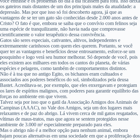
você entrasse e os problemas do dia a dia ficassem para fora. Isso deixa
os gateiros mais distantes de um dos principais males da atualidade: a
depressão. Mas por que isso só foi descoberto agora, já que as
vantagens de se ter um gato são conhecidas desde 2.000 anos antes de
Cristo? O fato é que, embora se saiba que o convívio com felinos seja
uma espécie de tranquilizante, não havia nada que comprovasse
cientificamente o valor terapêutico dessa convivência.
Gatos são seres especiais, cativantes, altivos, independentes e
extremamente carinhosos com quem eles querem. Portanto, se você
quer ter as vantagens e benefícios desse entrosamento, esforce-se um
pouquinho e logo verá seu humor melhorar. Só depende de você, pois
eles existem aos milhares em todos os cantos do planeta, de várias
espécies e pelagens, como também de comportamentos distintos.
Não é à toa que no antigo Egito, os bichanos eram cultuados e
associados aos poderes benéficos do sol, simbolizados pela deusa
Bastet. Acreditava-se, por exemplo, que eles enxergavam e protegiam
os lares de espíritos malignos, com poderes para garantir equilíbrio das
forças no ambiente em que vivem.
Talvez seja por isso que o gatil da Associação Amigos dos Animais de
Campinas (AAAC), no Vale dos Amigos, seja um dos lugares mais
relaxantes e de paz do abrigo. Lá vivem cerca de mil gatos resgatados,
vítimas de maus-tratos, mas que agora se sentem protegidos nesse
ambiente de 3.000 m² especialmente preparado para eles.
Mas o abrigo não é a melhor opção para nenhum animal, embora
hajam poucas alternativas em uma sociedade em que a proliferação dos