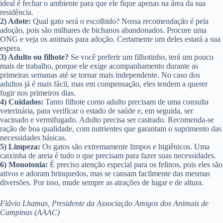
ideal é fechar o ambiente para que ele fique apenas na área da sua
residência.
2) Adote:
Qual gato será o escolhido? Nossa recomendação é pela
adoção, pois são milhares de bichanos abandonados. Procure uma
ONG e veja os animais para adoção. Certamente um deles estará a sua
espera.
3) Adulto ou filhote?
Se você preferir um filhotinho, terá um pouco
mais de trabalho, porque ele exige acompanhamento durante as
primeiras semanas até se tornar mais independente. No caso dos
adultos já é mais fácil, mas em compensação, eles tendem a querer
fugir nos primeiros dias.
4) Cuidados:
Tanto filhote como adulto precisam de uma consulta
veterinária, para verificar o estado de saúde e, em seguida, ser
vacinado e vermifugado. Adulto precisa ser castrado. Recomenda-se
ração de boa qualidade, com nutrientes que garantam o suprimento das
necessidades básicas.
5) Limpeza:
Os gatos são extremamente limpos e higiênicos. Uma
caixinha de areia é tudo o que precisam para fazer suas necessidades.
6) Monotonia:
É preciso atenção especial para os felinos, pois eles são
ativos e adoram brinquedos, mas se cansam facilmente das mesmas
diversões. Por isso, mude sempre as atrações de lugar e de altura.
Flávio Lhamas, Presidente da Associação Amigos dos Animais de
Campinas (AAAC)