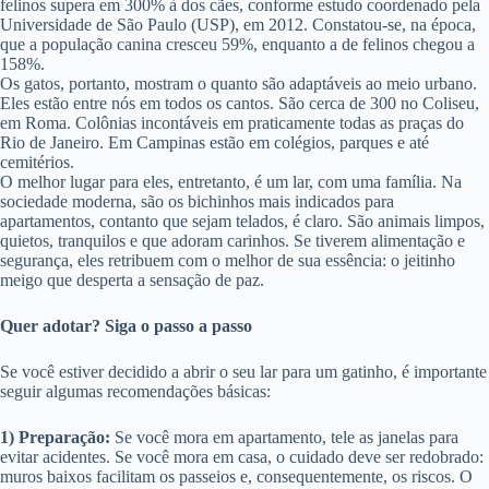
felinos supera em 300% à dos cães, conforme estudo coordenado pela
Universidade de São Paulo (USP), em 2012. Constatou-se, na época,
que a população canina cresceu 59%, enquanto a de felinos chegou a
158%.
Os gatos, portanto, mostram o quanto são adaptáveis ao meio urbano.
Eles estão entre nós em todos os cantos. São cerca de 300 no Coliseu,
em Roma. Colônias incontáveis em praticamente todas as praças do
Rio de Janeiro. Em Campinas estão em colégios, parques e até
cemitérios.
O melhor lugar para eles, entretanto, é um lar, com uma família. Na
sociedade moderna, são os bichinhos mais indicados para
apartamentos, contanto que sejam telados, é claro. São animais limpos,
quietos, tranquilos e que adoram carinhos. Se tiverem alimentação e
segurança, eles retribuem com o melhor de sua essência: o jeitinho
meigo que desperta a sensação de paz.
Quer adotar? Siga o passo a passo
Se você estiver decidido a abrir o seu lar para um gatinho, é importante
seguir algumas recomendações básicas:
1) Preparação:
Se você mora em apartamento, tele as janelas para
evitar acidentes. Se você mora em casa, o cuidado deve ser redobrado:
muros baixos facilitam os passeios e, consequentemente, os riscos. O