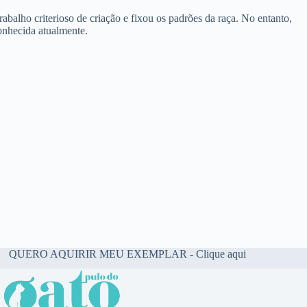
trabalho
criterioso
de
criação
e
fixou
os
padrões
da
raça
. No
entanto
,
onhecida
atualmente
.
QUERO AQUIRIR MEU EXEMPLAR - Clique aqui