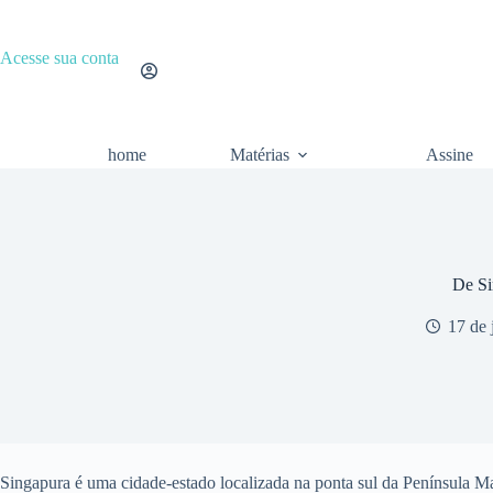
Pular
para
o
Acesse sua conta
conteúdo
home
Matérias
Assine
De Si
17 de 
Singapura é uma cidade-estado localizada na ponta sul da Península 