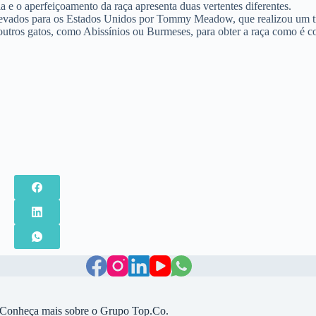
a e o aperfeiçoamento da raça apresenta duas vertentes diferentes.
evados
para
os
Estados
Unidos
por
Tommy Meadow,
que
realizou
um
outros
gatos
,
como
Abissínios
ou
Burmeses
,
para
obter
a
raça
como
é
c
Conheça mais sobre o Grupo Top.Co.