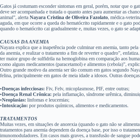
Gatos já costumam esconder sintomas em geral, porém, notar que o gat
deve ser acompanhada e tratada o quanto antes para aumentar as chance
animal”, alerta
Nayara Cristina de Oliveira Fazolato
, médica-veterin
aguda, em que ocorre a queda do hematócrito rapidamente e o gato pode 
quando o hematócrito cai gradualmente e, muitas vezes, o gato se ada
CAUSAS DA ANEMIA
Nayara explica que a inapetência pode culminar em anemia, tanto pela 
da anemia, e realizar o tratamento a fim de reverter o quadro”, enfati
ter maior grupo de sulfidrila na hemoglobina em comparação aos humanos
como alguns medicamentos (paracetamol) e alimentos (cebola)”, explic
Outro grande motivo da anemia ser tão comum em gatos segundo Nayara, 
felina, principalmente em gatos de meia idade a idosos. Outras doenças
•
Doenças infecciosas:
Fiv, Felv, micoplasmose, PIF, entre outras;
•
Doença Renal Crônica:
pela inflamação, síndrome urêmica, diminuiçã
•
Neoplasias:
linfomas e leucemias;
•
Intoxicação:
por produtos químicos, alimentos e medicamentos.
TRATAMENTOS
Muitas vezes, em situações de anorexia (quando o gato não se alimenta m
tratamentos para anemia dependem da doença base, por isso o tratament
imunomoduladores. Em casos mais graves, a transfusão de sangue pode s