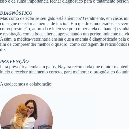
isso é de suma importância fechar diagnóstico para o tratamento person
DIAGNÓSTICO
Mas como detectar se seu gato está anêmico? Geralmente, em casos ini
consegue detectar a anemia de início. “Em quadros moderados a sever
como prostração, anorexia e interesse por comer areia da bandeja sanit
e respiração com a boca aberta, apresentando um perigo iminente na vid
Assim, a médica-veterinária ensina que a anemia é diagnosticada pel
fim de compreender melhor o quadro, como contagem de reticulócitos (p
diz.
PREVENÇÃO
Para prevenir anemia em gatos, Nayara recomenda que o tutor mantenha
início e receber tratamento correto, para melhorar o prognóstico do ani
Agradecemos a colaboração;