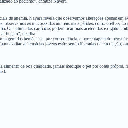
alizado ao paciente”, enfatiza Nayara.
ciais de anemia, Nayara revela que observamos alterações apenas em e
os, observamos as mucosas dos animais mais pálidas, como orelhas, fo
ária. Os batimentos cardíacos podem ficar mais acelerados e o gato tam
a do gato”, detalha.
a contagem das hemácias e, por consequência, a porcentagem do hemató
ara avaliar se hemácias jovens estão sendo liberadas na circulação) o
 alimento de boa qualidade, jamais medique o pet por conta própria, r
mal.