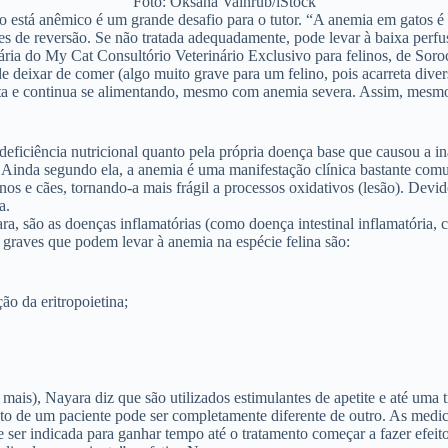
Foto: Oksana Vainrub/iStock
o está anêmico é um grande desafio para o tutor. “A anemia em gatos 
s de reversão. Se não tratada adequadamente, pode levar à baixa perfus
ária do My Cat Consultório Veterinário Exclusivo para felinos, de Soroc
deixar de comer (algo muito grave para um felino, pois acarreta divers
pta e continua se alimentando, mesmo com anemia severa. Assim, mesmo
deficiência nutricional quanto pela própria doença base que causou a i
za. Ainda segundo ela, a anemia é uma manifestação clínica bastante com
 e cães, tornando-a mais frágil a processos oxidativos (lesão). Devido
a.
são as doenças inflamatórias (como doença intestinal inflamatória, co
 graves que podem levar à anemia na espécie felina são:
o da eritropoietina;
ais), Nayara diz que são utilizados estimulantes de apetite e até uma t
o de um paciente pode ser completamente diferente de outro. As medica
er indicada para ganhar tempo até o tratamento começar a fazer efeito