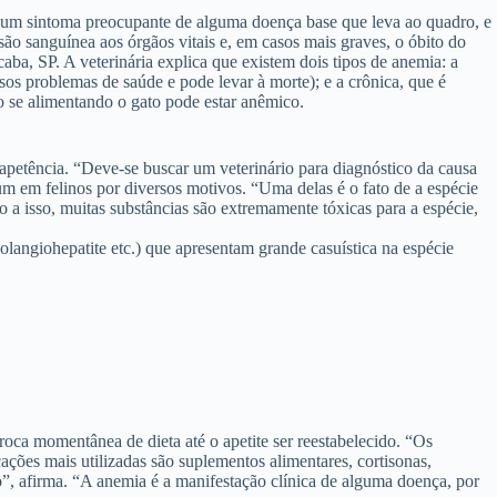
é um sintoma preocupante de alguma doença base que leva ao quadro, e
ão sanguínea aos órgãos vitais e, em casos mais graves, o óbito do
aba, SP. A veterinária explica que existem dois tipos de anemia: a
os problemas de saúde e pode levar à morte); e a crônica, que é
 se alimentando o gato pode estar anêmico.
napetência. “Deve-se buscar um veterinário para diagnóstico da causa
um em felinos por diversos motivos. “Uma delas é o fato de a espécie
 a isso, muitas substâncias são extremamente tóxicas para a espécie,
langiohepatite etc.) que apresentam grande casuística na espécie
roca momentânea de dieta até o apetite ser reestabelecido. “Os
ções mais utilizadas são suplementos alimentares, cortisonas,
”, afirma. “A anemia é a manifestação clínica de alguma doença, por