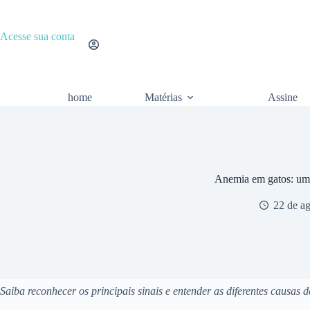
Pular
para
o
Acesse sua conta
conteúdo
home
Matérias
Assine
Anemia em gatos: um 
22 de a
Saiba reconhecer os principais sinais e entender as diferentes causas 