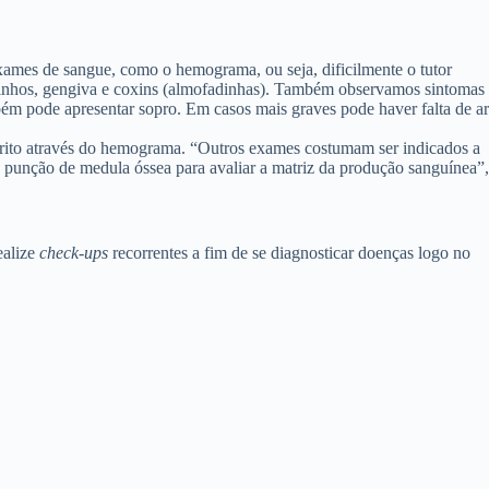
xames de sangue, como o hemograma, ou seja, dificilmente o tutor
cinhos, gengiva e coxins (almofadinhas). Também observamos sintomas
bém pode apresentar sopro. Em casos mais graves pode haver falta de ar
crito através do hemograma. “Outros exames costumam ser indicados a
u punção de medula óssea para avaliar a matriz da produção sanguínea”,
ealize
check-ups
recorrentes a fim de se diagnosticar doenças logo no