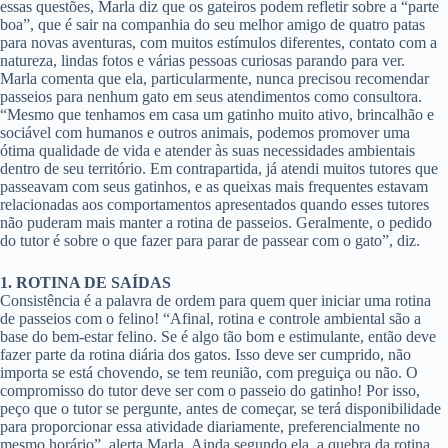
essas questões, Marla diz que os gateiros podem refletir sobre a “parte
boa”, que é sair na companhia do seu melhor amigo de quatro patas
para novas aventuras, com muitos estímulos diferentes, contato com a
natureza, lindas fotos e várias pessoas curiosas parando para ver.
Marla comenta que ela, particularmente, nunca precisou recomendar
passeios para nenhum gato em seus atendimentos como consultora.
“Mesmo que tenhamos em casa um gatinho muito ativo, brincalhão e
sociável com humanos e outros animais, podemos promover uma
ótima qualidade de vida e atender às suas necessidades ambientais
dentro de seu território. Em contrapartida, já atendi muitos tutores que
passeavam com seus gatinhos, e as queixas mais frequentes estavam
relacionadas aos comportamentos apresentados quando esses tutores
não puderam mais manter a rotina de passeios. Geralmente, o pedido
do tutor é sobre o que fazer para parar de passear com o gato”, diz.
1. ROTINA DE SAÍDAS
Consistência é a palavra de ordem para quem quer iniciar uma rotina
de passeios com o felino! “Afinal, rotina e controle ambiental são a
base do bem-estar felino. Se é algo tão bom e estimulante, então deve
fazer parte da rotina diária dos gatos. Isso deve ser cumprido, não
importa se está chovendo, se tem reunião, com preguiça ou não. O
compromisso do tutor deve ser com o passeio do gatinho! Por isso,
peço que o tutor se pergunte, antes de começar, se terá disponibilidade
para proporcionar essa atividade diariamente, preferencialmente no
mesmo horário”, alerta Marla. Ainda segundo ela, a quebra da rotina