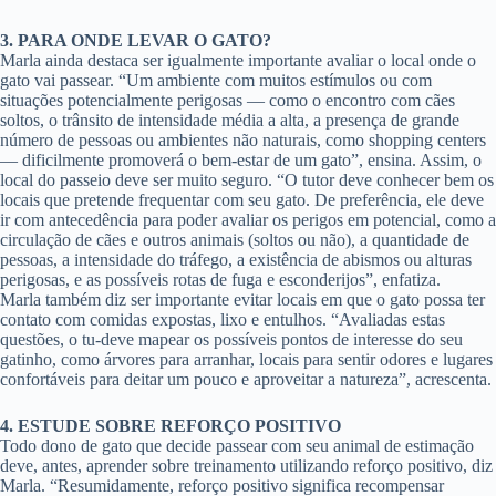
3. PARA ONDE LEVAR O GATO?
Marla ainda destaca ser igualmente importante avaliar o local onde o
gato vai passear. “Um ambiente com muitos estímulos ou com
situações potencialmente perigosas — como o encontro com cães
soltos, o trânsito de intensidade média a alta, a presença de grande
número de pessoas ou ambientes não naturais, como shopping centers
— dificilmente promoverá o bem-estar de um gato”, ensina. Assim, o
local do passeio deve ser muito seguro. “O tutor deve conhecer bem os
locais que pretende frequentar com seu gato. De preferência, ele deve
ir com antecedência para poder avaliar os perigos em potencial, como a
circulação de cães e outros animais (soltos ou não), a quantidade de
pessoas, a intensidade do tráfego, a existência de abismos ou alturas
perigosas, e as possíveis rotas de fuga e esconderijos”, enfatiza.
Marla também diz ser importante evitar locais em que o gato possa ter
contato com comidas expostas, lixo e entulhos. “Avaliadas estas
questões, o tu-deve mapear os possíveis pontos de interesse do seu
gatinho, como árvores para arranhar, locais para sentir odores e lugares
confortáveis para deitar um pouco e aproveitar a natureza”, acrescenta.
4. ESTUDE SOBRE REFORÇO POSITIVO
Todo dono de gato que decide passear com seu animal de estimação
deve, antes, aprender sobre treinamento utilizando reforço positivo, diz
Marla. “Resumidamente, reforço positivo significa recompensar