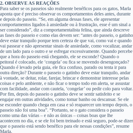
2. OBSERVE AS REAÇÕES
Para saber se os passeios são realmente benéficos para os gatos, Marla
aponta que é preciso observar os comportamentos deles antes, durante
e depois do passeio. “Se, em alguma dessas fases, ele apresentar
comportamentos ligados à ansiedade ou à frustração, esse é um sinal a
ser considerado”, diz a comportamentalista felina, que ainda descreve
as fases do passeio e como elas devem ser: “antes do passeio, o gatinho
deve estar tranquilo porque tem certeza de que vai, como vai e quando
vai passear e não apresentar sinais de ansiedade, como vocalizar, andar
de um lado para o outro e se esfregar excessivamente. Quando percebe
que a hora do passeio está chegando, ele se esconde? Quando o
peitoral é colocado, ele ‘congela’ ou fica se movendo desengonçado?
Quando é levado pela guia, ele fica confuso, parado ou tenta ir para
outra direção? Durante o passeio o gatinho deve estar tranquilo, andar
à vontade, se deitar, rolar, farejar, brincar e demonstrar interesse pelas
coisas e pelo ambiente, e não ficar o tempo todo em alerta, se assustar
com facilidade, andar com cautela, ‘congelar’ ou pedir colo para voltar.
Por fim, depois do passeio o gatinho deve se sentir satisfeito e se
engajar em outras atividades, como tomar banho ou descansar. Se ele
se esconder quando chega em casa e só reaparecer um tempo depois, o
passeio não foi uma boa”. “Portanto, se o gato considera o passeio
como uma das várias – e não as únicas – coisas boas que lhe
acontecem no dia, e se ele foi bem treinado e está seguro, pode-se dizer
que o passeio está sendo benéfico para ele nessas condições”, resume
Marla.