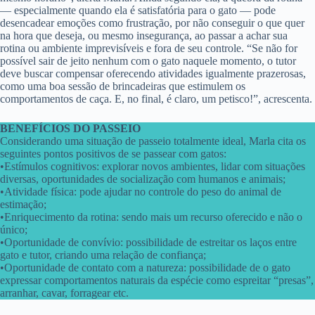
— especialmente quando ela é satisfatória para o gato — pode
desencadear emoções como frustração, por não conseguir o que quer
na hora que deseja, ou mesmo insegurança, ao passar a achar sua
rotina ou ambiente imprevisíveis e fora de seu controle. “Se não for
possível sair de jeito nenhum com o gato naquele momento, o tutor
deve buscar compensar oferecendo atividades igualmente prazerosas,
como uma boa sessão de brincadeiras que estimulem os
comportamentos de caça. E, no final, é claro, um petisco!”, acrescenta.
BENEFÍCIOS DO PASSEIO
Considerando uma situação de passeio totalmente ideal, Marla cita os
seguintes pontos positivos de se passear com gatos:
•Estímulos cognitivos: explorar novos ambientes, lidar com situações
diversas, oportunidades de socialização com humanos e animais;
•Atividade física: pode ajudar no controle do peso do animal de
estimação;
•Enriquecimento da rotina: sendo mais um recurso oferecido e não o
único;
•Oportunidade de convívio: possibilidade de estreitar os laços entre
gato e tutor, criando uma relação de confiança;
•Oportunidade de contato com a natureza: possibilidade de o gato
expressar comportamentos naturais da espécie como espreitar “presas”,
arranhar, cavar, forragear etc.