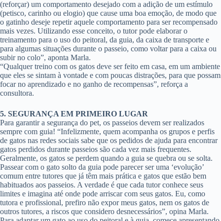
(reforçar) um comportamento desejado com a adição de um estímulo
(petisco, carinho ou elogio) que cause uma boa emoção, de modo que
o gatinho deseje repetir aquele comportamento para ser recompensado
mais vezes. Utilizando esse conceito, o tutor pode elaborar o
treinamento para o uso do peitoral, da guia, da caixa de transporte e
para algumas situações durante o passeio, como voltar para a caixa ou
subir no colo”, aponta Marla.
“Qualquer treino com os gatos deve ser feito em casa, em um ambiente
que eles se sintam à vontade e com poucas distrações, para que possam
focar no aprendizado e no ganho de recompensas”, reforça a
consultora.
5. SEGURANÇA EM PRIMEIRO LUGAR
Para garantir a segurança do pet, os passeios devem ser realizados
sempre com guia! “Infelizmente, quem acompanha os grupos e perfis
de gatos nas redes sociais sabe que os pedidos de ajuda para encontrar
gatos perdidos durante passeios são cada vez mais frequentes.
Geralmente, os gatos se perdem quando a guia se quebra ou se solta.
Passear com o gato solto da guia pode parecer ser uma ‘evolução’
comum entre tutores que já têm mais prática e gatos que estão bem
habituados aos passeios. A verdade é que cada tutor conhece seus
limites e imagina até onde pode arriscar com seus gatos. Eu, como
tutora e profissional, prefiro não expor meus gatos, nem os gatos de
outros tutores, a riscos que considero desnecessários”, opina Marla.
Para adaptar um gato ao uso do peitoral e à guia, comece apresentando